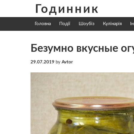
Skip
Годинник
to
content
Головна
Події
Шоубіз
Кулінарія
І
Безумно вкусные ог
29.07.2019
by
Avtor