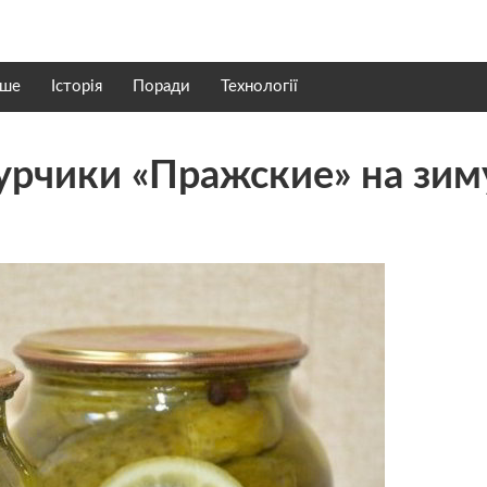
нше
Історія
Поради
Технології
урчики «Пражские» на зим