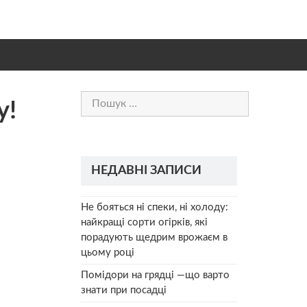
Пошук:
у!
НЕДАВНІ ЗАПИСИ
Не бояться ні спеки, ні холоду:
найкращі сорти огірків, які
порадують щедрим врожаєм в
цьому році
Помідори на грядці —що варто
знати при посадці