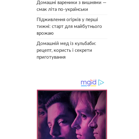
Домашні вареники з вишнями —
смак літа по-українськи
Підживлення огірків у перші
тижні: старт для майбутнього
врожаю
Домашній мед із кульбаби:
рецепт, користь і секрети
приготування