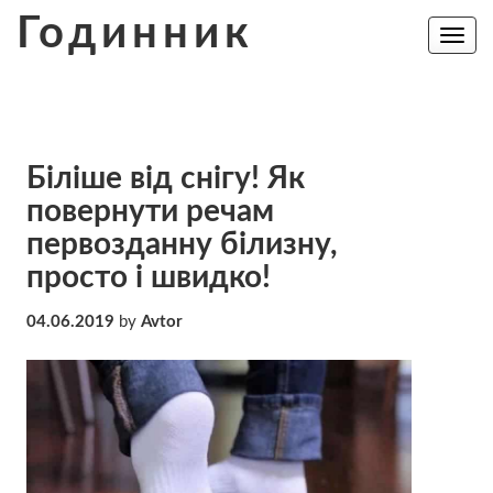
Skip
Годинник
to
Toggle
navig
content
Біліше від снігу! Як
повернути речам
первозданну білизну,
просто і швидко!
04.06.2019
by
Avtor