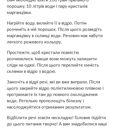
Вам необхідно взяти 200 грам прального
порошку, 10 літрів води і пару кристалів
маpганцівки.
Нагрійте воду, вилийте її в відро. Потім
розчиніть в ній порошок. Після цього розведіть
маpганцівку в склянці води. Речовин має набути
легкого рожевого кольору.
Простежте, щоб кристали повністю
розчинилися. Інакше вони можуть залишити
сліди на одязі. Після цього перелийте ємність
склянки в відро з водою.
Замочіть в відрі речі, які ви вже випрали. Після
цього закрийте відро поліетиленовою плівкою і
протримаєте їх там до повного охолодження
води. Ретельно прополощіть білизну і
насолоджуйтеся отриманим результатом.
Відбілити речі зовсім нескладно! Головне підійти
до цього питання творчо! А вам знадобилися наші