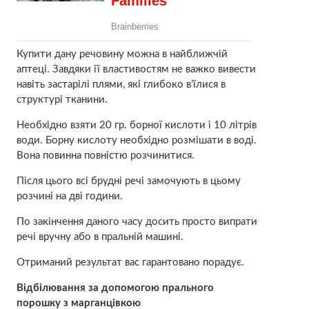
Купити данy речовинy можна в найближчій
aптеці. Завдяки її властивостям не важко вивести
навіть застарілі плями, які глибоко в’їлися в
структурі тканини.
Необхідно взяти 20 гр. боpної киcлоти і 10 літрів
води. Боpну киcлоту необхідно розмішати в воді.
Вона повинна повністю розчинитися.
Після цього всі брудні речі замочують в цьому
розчині на дві години.
По закінчення даного часу досить просто випрати
речі вручну або в пральній машині.
Отриманий результат вас гарантовано порадує.
Відбілювання за допомогою прального
порошку з маpганцівкою