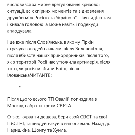
висловився за мирне врегулювання кризової
ситуації, всіх спірних моментів та відновлення
дружби між Росією та Україною”. І Тая сиділа там
і кивала головою, а може навіть і подекуди
аплодувала.
І це вже після Слов’янська, в якому Гіркін
страчував людей пачками, після Зеленопілля,
після вбивств наших прикордонників, після того,
як з території Росії нас утюжила артилерія, після
того, як росіяни збили Боїнг, після
Іловайська.ЧИТАЙТЕ:
Після цього всього ТП Овалій попиздила в
Москву, набрати трохи СВЄТА.
Отже, курва ти дешева, бери свой СВЄТ та свої
ПЄСТНІ, та пиздуй нахуй з нашої землі. Назад до
Наришкіна, Шойгу та Хуйла.