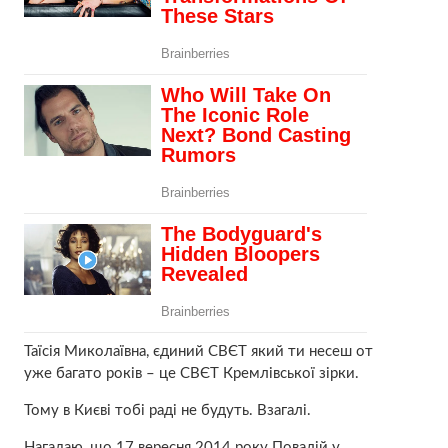
Таїсія Миколаївна, єдиний СВЄТ який ти несеш от
уже багато років – це СВЄТ Кремлівської зірки.
Тому в Києві тобі раді не будуть. Взагалі.
Нагадаю, що 17 вересня 2014 року Повалій у