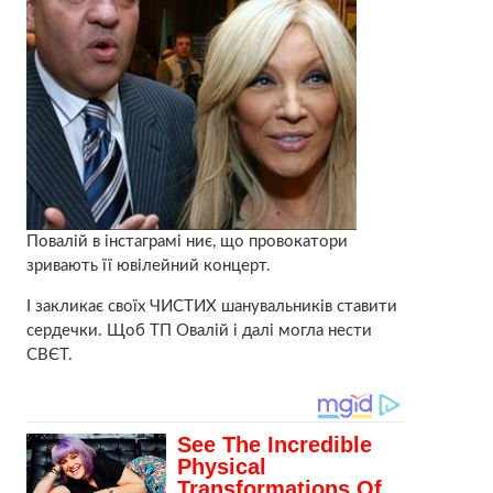
Повалій в інстаграмі ниє, що провокатори
зривають її ювілейний концерт.
І закликає своїх ЧИСТИХ шанувальників ставити
сердечки. Щоб ТП Овалій і далі могла нести
СВЄТ.