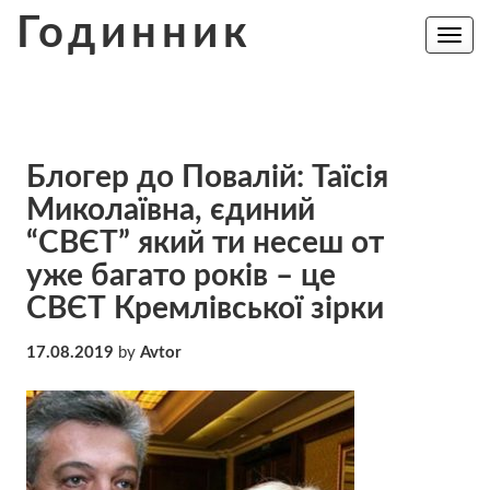
Skip
Годинник
to
Toggle
navig
content
Блогер до Повалій: Таїсія
Миколаївна, єдиний
“СВЄТ” який ти несеш от
уже багато років – це
СВЄТ Кремлівської зірки
17.08.2019
by
Avtor