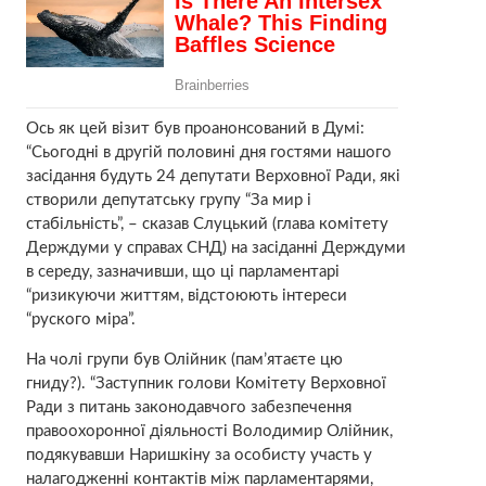
Ось як цей візит був проанонсований в Думі:
“Сьогодні в другій половині дня гостями нашого
засідання будуть 24 депутати Верховної Ради, які
створили депутатську групу “За мир і
стабільність”, – сказав Слуцький (глава комітету
Держдуми у справах СНД) на засіданні Держдуми
в середу, зазначивши, що ці парламентарі
“ризикуючи життям, відстоюють інтереси
“руского міра”.
На чолі групи був Олійник (пам’ятаєте цю
гниду?). “Заступник голови Комітету Верховної
Ради з питань законодавчого забезпечення
правоохоронної діяльності Володимир Олійник,
подякувавши Наришкіну за особисту участь у
налагодженні контактів між парламентарями,