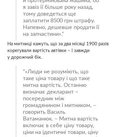
й протермінована машина, бо
я завіз її більше року назад,
тому доведеться ще
заплатити 8500 грн штрафу.
Напевно, дешевше продати її
на запчастини».
На митниці кажуть, що за два місяці 1900 разів
корегували вартість автівки – і завжди
у дорожчий бік.
«Люди не розуміють, що
таке ціна товару і що таке
митна вартість. Останню
визначає декларант –
посередник між
громадянином і митником, –
говорить Василь
Ватаманюк. – Митна вартість
включає в себе ціну товару,
ціни на ідентичні товари, ціну