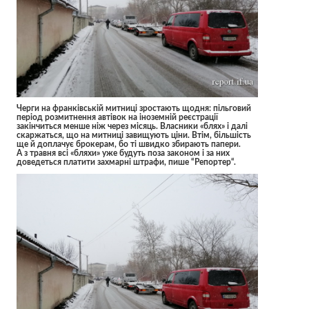
Черги на франківській митниці зростають щодня: пільговий
період розмитнення автівок на іноземній реєстрації
закінчиться менше ніж через місяць. Власники «блях» і далі
скаржаться, що на митниці завищують ціни. Втім, більшість
ще й доплачує брокерам, бо ті швидко збирають папери.
А з травня всі «бляхи» уже будуть поза законом і за них
доведеться платити захмарні штрафи, пише “
Репортер
“.