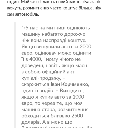
годин. Майже всі лають новий закон. «Бляхарі»
кажуть, розмитнення часто коштує більше, ніж
сам автомобіль.
«У нас на митниці оцінюють
машину набагато дорожче,
ніж вона насправді коштує.
Якщо ви купили авто за 2000
євро, оцінювач може оцінити
її в 4000, і йому нічого не
доведеш, навіть якщо маєш
з собою офіційний акт
купівлі-продажу, –
скаржиться
Іван Корчменко
,
один із водіїв. – Виходить,
якщо я купив авто за 1000
євро, то через те, що моя
машина стара, розмитнення
обходиться близько 2500
доларів. А в мене ще