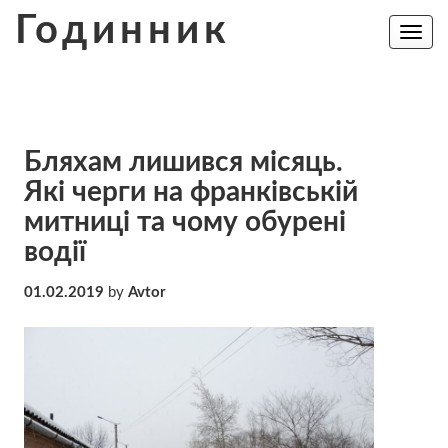
Skip
Годинник
to
Toggle
navig
content
Бляхам лишився місяць.
Які черги на франківській
митниці та чому обурені
водії
01.02.2019
by
Avtor