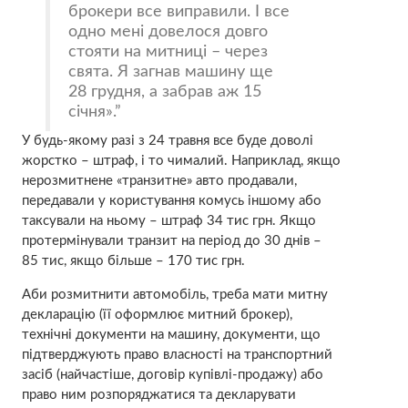
брокери все виправили. І все
одно мені довелося довго
стояти на митниці – через
свята. Я загнав машину ще
28 грудня, а забрав аж 15
січня».
У будь-якому разі з 24 травня все буде доволі
жорстко – штраф, і то чималий. Наприклад, якщо
нерозмитнене «транзитне» авто продавали,
передавали у користування комусь іншому або
таксували на ньому – штраф 34 тис грн. Якщо
протермінували транзит на період до 30 днів –
85 тис, якщо більше – 170 тис грн.
Аби розмитнити автомобіль, треба мати митну
декларацію (її оформлює митний брокер),
технічні документи на машину, документи, що
підтверджують право власності на транспортний
засіб (найчастіше, договір купівлі-продажу) або
право ним розпоряджатися та декларувати