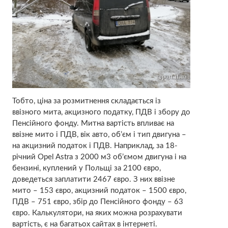
Тобто, ціна за розмитнення складається із
ввізного мита, акцизного податку, ПДВ і збору до
Пенсійного фонду. Митна вартість впливає на
ввізне мито і ПДВ, вік авто, об’єм і тип двигуна –
на акцизний податок і ПДВ. Наприклад, за 18-
річний Opel Astra з 2000 м3 об’ємом двигуна і на
бензині, куплений у Польщі за 2100 євро,
доведеться заплатити 2467 євро. З них ввізне
мито – 153 євро, акцизний податок – 1500 євро,
ПДВ – 751 євро, збір до Пенсійного фонду – 63
євро. Калькулятори, на яких можна розрахувати
вартість, є на багатьох сайтах в інтернеті.