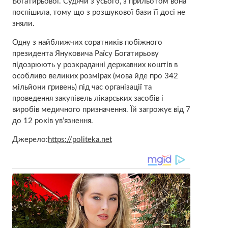
Богатирьової. Судячи з усього, з прильотом вона
поспішила, тому що з розшукової бази її досі не
зняли.
Одну з найближчих соратників побіжного
президента Януковича Раїсу Богатирьову
підозрюють у розкраданні державних коштів в
особливо великих розмірах (мова йде про 342
мільйони гривень) під час організації та
проведення закупівель лікарських засобів і
виробів медичного призначення. Їй загрожує від 7
до 12 років ув’язнення.
Джерело:
https://politeka.net