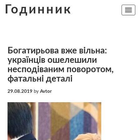
Skip
Годинник
to
Toggle
navig
content
Богатирьова вже вільна:
українців ошелешили
несподіваним поворотом,
фатальні деталі
29.08.2019
by
Avtor