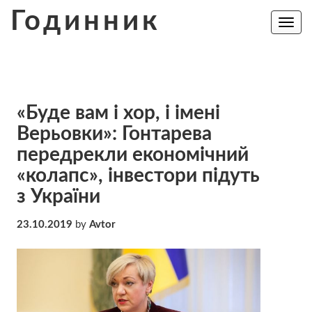
Skip
Годинник
to
Toggle
navig
content
«Буде вам і хор, і імені
Верьовки»: Гонтарева
передрекли економічний
«колапс», інвестори підуть
з України
23.10.2019
by
Avtor