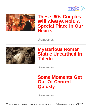
Отсюда напрашивается вывод. Чиновники КГГА,