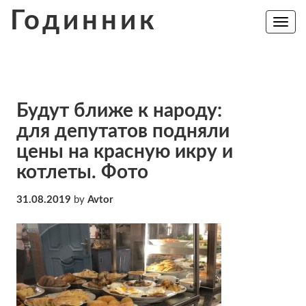
Skip
Годинник
to
Toggle
navig
content
Будут ближе к народу:
для депутатов подняли
цены на красную икру и
котлеты. Фото
31.08.2019
by
Avtor