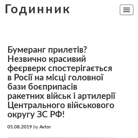
Skip
Годинник
to
Toggle
navig
content
Бумеранг прилетів?
Незвично красивий
феєрверк спостерігається
в Росії на місці головної
бази боєприпасів
ракетних військ і артилерії
Центрального військового
округу ЗС РФ!
05.08.2019
by
Avtor