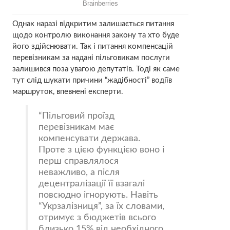
Однак наразі відкритим залишається питання
щодо контролю виконання закону та хто буде
його здійснювати. Так і питання компенсацій
перевізникам за надані пільговикам послуги
залишився поза увагою депутатів. Тоді як саме
тут слід шукати причини “жадібності” водіїв
маршруток, впевнені експерти.
Пільговий проїзд
перевізникам має
компенсувати держава.
Проте з цією функцією воно і
перш справлялося
неважливо, а після
децентралізації її взагалі
повсюдно ігнорують. Навіть
“Укрзалізниця”, за їх словами,
отримує з бюджетів всього
близько 15% від необхідного