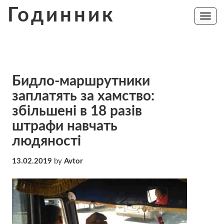
Skip
Годинник
to
Toggle
navig
content
Бидло-маршрутники
заплатять за хамство:
збільшені в 18 разів
штрафи навчать
людяності
13.02.2019
by
Avtor