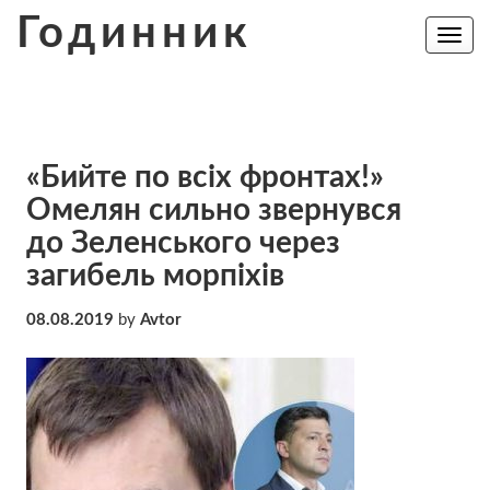
Skip
Годинник
to
Toggle
navig
content
«Бийте по всіх фронтах!»
Омелян сильно звернувся
до Зеленського через
загибель морпіхів
08.08.2019
by
Avtor