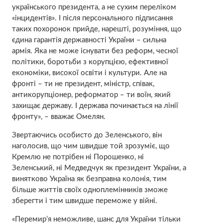
українського президента, а не сухим переліком
«інцидентів». І після персонального підписання
таких похоронок прийде, нарешті, розуміння, що
єдина гарантія державності України – сильна
армія. Яка не може існувати без реформ, чесної
політики, боротьби з корупцією, ефективної
економіки, високої освіти і культури. Але на
фронті – ти не президент, міністр, співак,
антикорупціонер, реформатор – ти воїн, який
захищає державу. І держава починається на лінії
фронту», – вважає Омелян.
Звертаючись особисто до Зеленського, він
наголосив, що чим швидше той зрозуміє, що
Кремлю не потрібен ні Порошенко, ні
Зеленський, ні Медведчук як президент України, а
винятково Україна як безправна колонія, тим
більше життів своїх одноплемінників зможе
зберегти і тим швидше переможе у війні.
«Перемир’я неможливе, шанс для України тільки