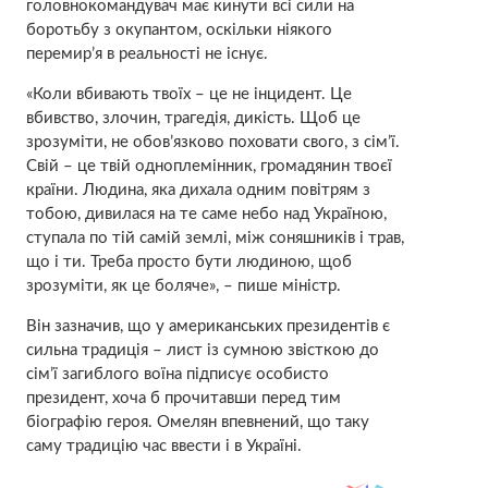
головнокомандувач має кинути всі сили на
боротьбу з окупантом, оскільки ніякого
перемир’я в реальності не існує.
«Коли вбивають твоїх – це не інцидент. Це
вбивство, злочин, трагедія, дикість. Щоб це
зрозуміти, не обов’язково поховати свого, з сім’ї.
Свій – це твій одноплемінник, громадянин твоєї
країни. Людина, яка дихала одним повітрям з
тобою, дивилася на те саме небо над Україною,
ступала по тій самій землі, між соняшників і трав,
що і ти. Треба просто бути людиною, щоб
зрозуміти, як це боляче», – пише міністр.
Він зазначив, що у американських президентів є
сильна традиція – лист із сумною звісткою до
сім’ї загиблого воїна підписує особисто
президент, хоча б прочитавши перед тим
біографію героя. Омелян впевнений, що таку
саму традицію час ввести і в Україні.