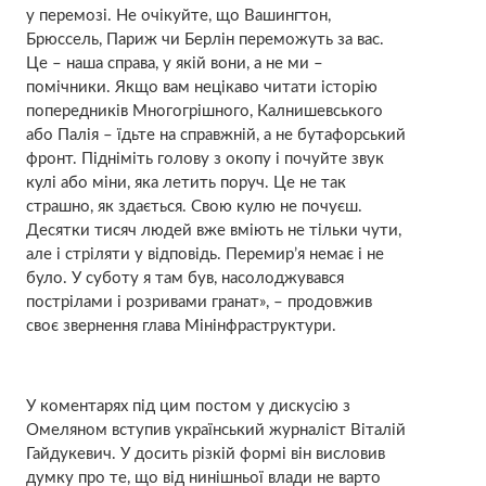
у перемозі. Не очікуйте, що Вашингтон,
Брюссель, Париж чи Берлін переможуть за вас.
Це – наша справа, у якій вони, а не ми –
помічники. Якщо вам нецікаво читати історію
попередників Многогрішного, Калнишевського
або Палія – їдьте на справжній, а не бутафорський
фронт. Підніміть голову з окопу і почуйте звук
кулі або міни, яка летить поруч. Це не так
страшно, як здається. Свою кулю не почуєш.
Десятки тисяч людей вже вміють не тільки чути,
але і стріляти у відповідь. Перемир’я немає і не
було. У суботу я там був, насолоджувався
пострілами і розривами гранат», – продовжив
своє звернення глава Мінінфраструктури.
У коментарях під цим постом у дискусію з
Омеляном вступив український журналіст Віталій
Гайдукевич. У досить різкій формі він висловив
думку про те, що від нинішньої влади не варто