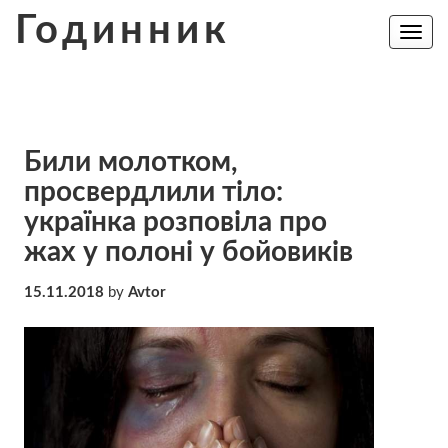
Skip
Годинник
to
Toggle
navig
content
Били молотком,
просвердлили тіло:
українка розповіла про
жах у полоні у бойовиків
15.11.2018
by
Avtor