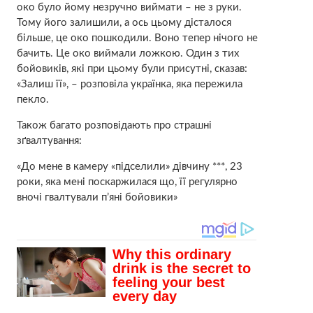
око було йому незручно виймати – не з руки.
Тому його залишили, а ось цьому дісталося
більше, це око пошкодили. Воно тепер нічого не
бачить. Це око виймали ложкою. Один з тих
бойовиків, які при цьому були присутні, сказав:
«Залиш її», – розповіла українка, яка пережила
пекло.
Також багато розповідають про страшні
зґвалтування:
«До мене в камеру «підселили» дівчину ***, 23
роки, яка мені поскаржилася що, її регулярно
вночі гвалтували п’яні бойовики»