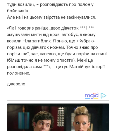
туди возили», – розповідають про полон у
бойовиків.
Але на і на цьому звірства не закінчувалися.
«Як і говорив раніше, двох дівчаток *** і ***
змушували мити від крові автобус, в якому
возили тіла загиблих. Я знаю, що «Кубрак»
порізав цих дівчаток ножем. Точно знаю про
порізи шиї, але, напевно, ще були порізи на спині
(більш точно я не можу описати). Мені це
розповідала сама ***», – цитує Матвійчук історії
полонених.
джерело