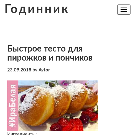
Skip
Годинник
to
Toggle
navig
content
Быстрое тесто для
пирожков и пончиков
23.09.2018
by
Avtor
Ингредиенты: