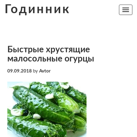
Skip
Годинник
to
Toggle
navig
content
Быстрые хрустящие
малосольные огурцы
09.09.2018
by
Avtor