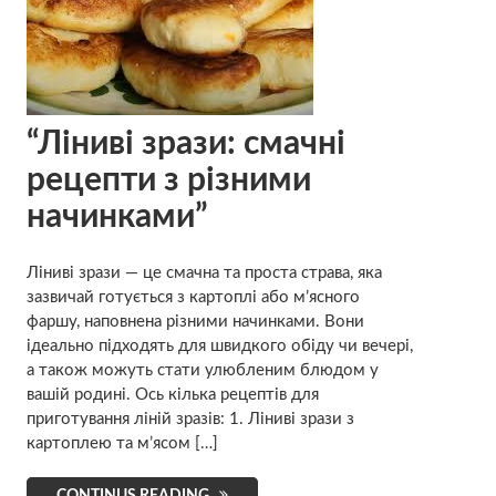
“Ліниві зрази: смачні
рецепти з різними
начинками”
Ліниві зрази — це смачна та проста страва, яка
зазвичай готується з картоплі або м’ясного
фаршу, наповнена різними начинками. Вони
ідеально підходять для швидкого обіду чи вечері,
а також можуть стати улюбленим блюдом у
вашій родині. Ось кілька рецептів для
приготування ліній зразів: 1. Ліниві зрази з
картоплею та м’ясом […]
CONTINUS READING