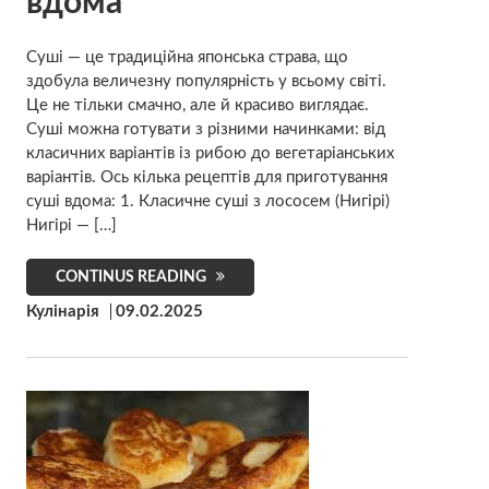
вдома”
Суші — це традиційна японська страва, що
здобула величезну популярність у всьому світі.
Це не тільки смачно, але й красиво виглядає.
Суші можна готувати з різними начинками: від
класичних варіантів із рибою до вегетаріанських
варіантів. Ось кілька рецептів для приготування
суші вдома: 1. Класичне суші з лососем (Нигірі)
Нигірі — […]
CONTINUS READING
Кулінарія
09.02.2025