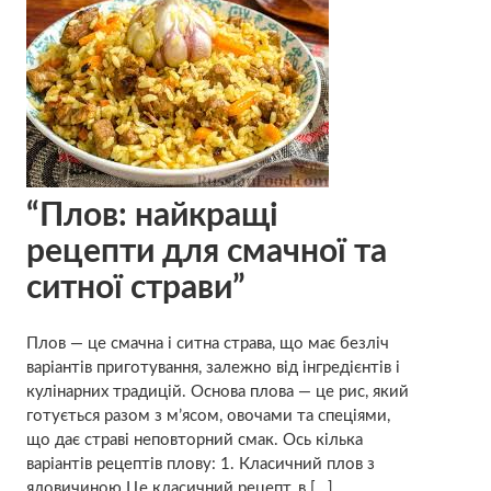
“Плов: найкращі
рецепти для смачної та
ситної страви”
Плов — це смачна і ситна страва, що має безліч
варіантів приготування, залежно від інгредієнтів і
кулінарних традицій. Основа плова — це рис, який
готується разом з м’ясом, овочами та спеціями,
що дає страві неповторний смак. Ось кілька
варіантів рецептів плову: 1. Класичний плов з
яловичиною Це класичний рецепт, в […]