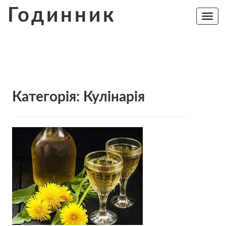
Skip
Годинник
to
Toggle
navig
content
Категорія:
Кулінарія