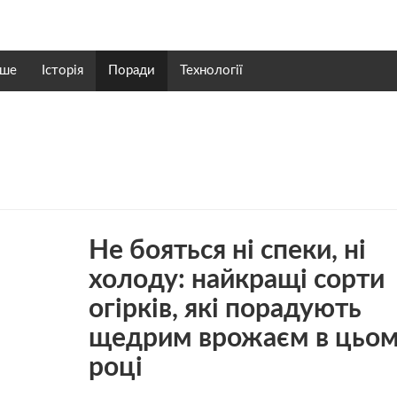
нше
Історія
Поради
Технології
Не бояться ні спеки, ні
холоду: найкращі сорти
огірків, які порадують
щедрим врожаєм в цьо
році