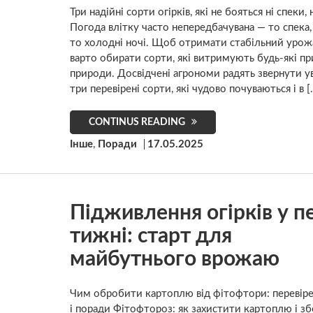
Три надійні сорти огірків, які не бояться ні спеки,
Погода влітку часто непередбачувана — то спека,
то холодні ночі. Щоб отримати стабільний урожа
варто обирати сорти, які витримують будь-які п
природи. Досвідчені агрономи радять звернути ув
три перевірені сорти, які чудово почуваються і в [
CONTINUS READING
Інше
,
Поради
17.05.2025
Підживлення огірків у п
тижні: старт для
майбутнього врожаю
Чим обробити картоплю від фітофтори: перевіре
і поради Фітофтороз: як захистити картоплю і з