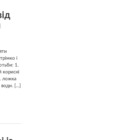
від
и
яти
трімко і
тьби: 1.
й корисні
т. ложка
 води. […]