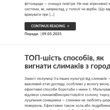
фітонциди — очищує повітря. Не має агресивної 
системи, як, наприклад, у тополі чи верби. Що в
врахувати при […]
CONTINUS READING
Поради
09.05.2025
ТОП-шість способів, як
вигнати слимаків з горо
Захист полуниці (та інших культур) від слимаків 
важливий етап догляду, особливо у вологу весну.
ефективні способи боротьби з ними 1. Мульчуван
відлякує слимаківВикористовуйте солому, тирсу,
лушпиння соняшника — слимаки не люблять шор
поверхонь. Ефективно також зола або подрібнена