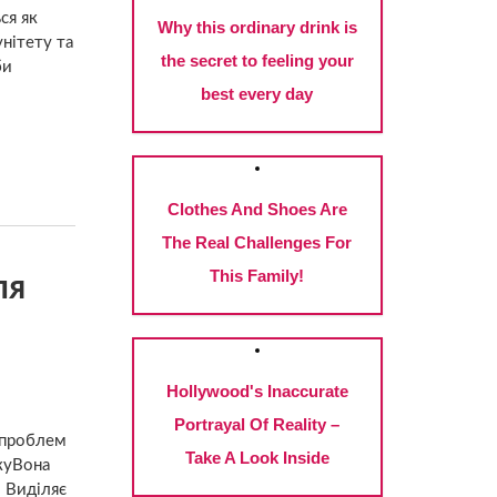
ся як
унітету та
би
ля
 проблем
куВона
. Виділяє