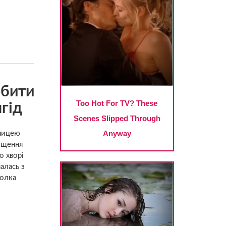
обити
ягід
уницею
ищення
о хворі
алась з
полка