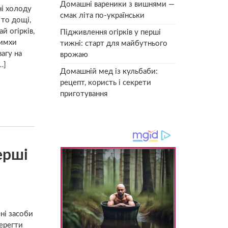
Домашні вареники з вишнями —
 ні холоду
смак літа по-українськи
 то дощі,
й огірків,
Підживлення огірків у перші
римхи
тижні: старт для майбутнього
агу на
врожаю
…]
Домашній мед із кульбаби:
рецепт, користь і секрети
приготування
ерші
ні засоби
берегти