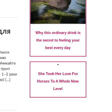
 для
лькох
ливо
 Уникайте
 ґрунт
— 1–2 рази
ої […]