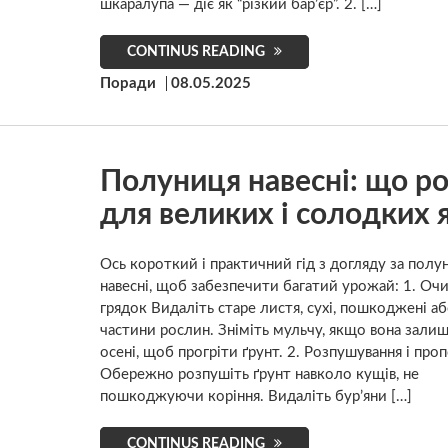
шкаралупа — діє як “різкий бар’єр”. 2. […]
CONTINUS READING
Поради
08.05.2025
Полуниця навесні: що р
для великих і солодких 
Ось короткий і практичний гід з догляду за пол
навесні, щоб забезпечити багатий урожай: 1. Оч
грядок Видаліть старе листя, сухі, пошкоджені аб
частини рослин. Зніміть мульчу, якщо вона залиш
осені, щоб прогріти ґрунт. 2. Розпушування і про
Обережно розпушіть ґрунт навколо кущів, не
пошкоджуючи коріння. Видаліть бур’яни […]
CONTINUS READING