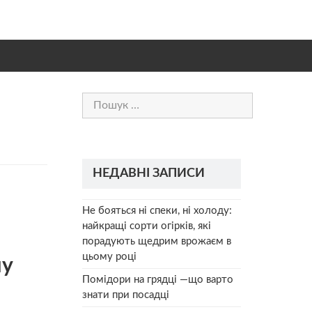
Пошук:
НЕДАВНІ ЗАПИСИ
Не бояться ні спеки, ні холоду:
найкращі сорти огірків, які
порадують щедрим врожаєм в
цьому році
му
Помідори на грядці —що варто
знати при посадці