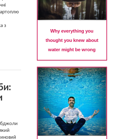
чні
картоплю
а з
би:
и
ь бджоли
 який
штиновий