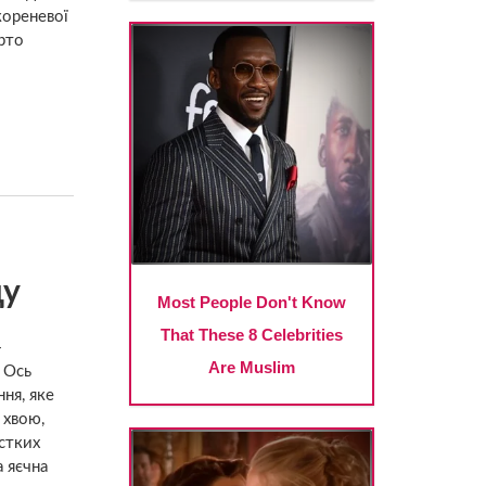
кореневої
арто
ду
—
 Ось
ня, яке
 хвою,
стких
 яєчна