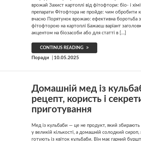
врожай Захист картоплі від фітофтори: біо- і хімі
препарати Фітофтора не пройде: чим обробити 
вчасно Порятунок врожаю: ефективна боротьба з
фітофторою на картоплі Бажаєш варіант заголовк
акцентом на біозасоби або для статті в […]
CONTINUS READING
Поради
10.05.2025
Домашній мед із кульба
рецепт, користь і секрет
приготування
Мед із кульбаби — це не продукт, який збирают
у великій кількості, а домашній солодкий сироп,
готують із квіток кульбаби. Він має гарний бур