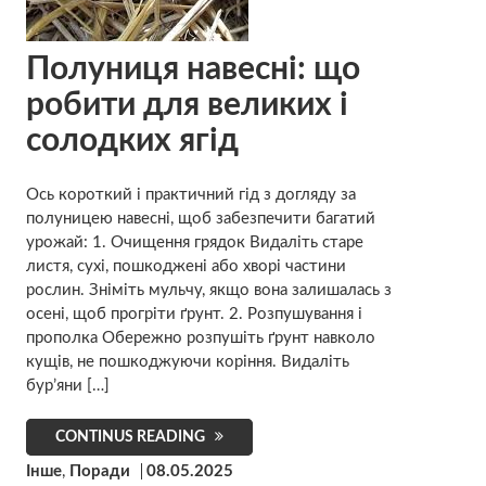
Полуниця навесні: що
робити для великих і
солодких ягід
Ось короткий і практичний гід з догляду за
полуницею навесні, щоб забезпечити багатий
урожай: 1. Очищення грядок Видаліть старе
листя, сухі, пошкоджені або хворі частини
рослин. Зніміть мульчу, якщо вона залишалась з
осені, щоб прогріти ґрунт. 2. Розпушування і
прополка Обережно розпушіть ґрунт навколо
кущів, не пошкоджуючи коріння. Видаліть
бур’яни […]
CONTINUS READING
Інше
,
Поради
08.05.2025