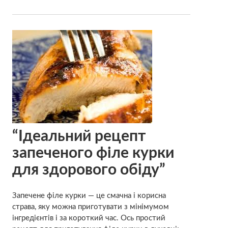
“Ідеальний рецепт
запеченого філе курки
для здорового обіду”
Запечене філе курки — це смачна і корисна
страва, яку можна приготувати з мінімумом
інгредієнтів і за короткий час. Ось простий