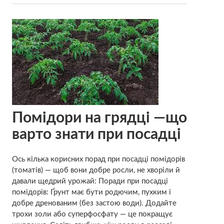
Помідори на грядці —що
варто знати при посадці
Ось кілька корисних порад при посадці помідорів
(томатів) — щоб вони добре росли, не хворіли й
давали щедрий урожай: Поради при посадці
помідорів: Ґрунт має бути родючим, пухким і
добре дренованим (без застою води). Додайте
трохи золи або суперфосфату — це покращує