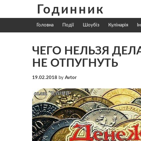
Skip
Годинник
to
content
Головна
Події
Шоубіз
Кулінарія
І
ЧЕГО НЕЛЬЗЯ ДЕЛА
НЕ ОТПУГНУТЬ
19.02.2018
by
Avtor