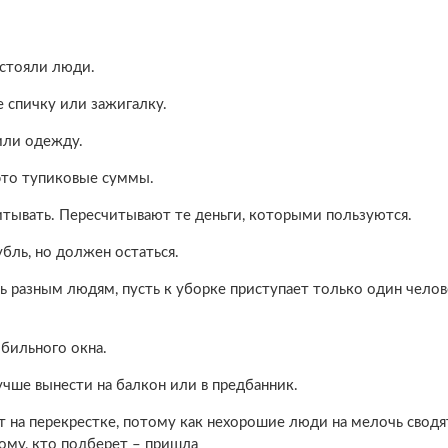
 стояли люди.
е спичку или зажигалку.
или одежду.
 это тупиковые суммы.
читывать. Пересчитывают те деньги, которыми пользуются.
убль, но должен остаться.
ь разным людям, пусть к уборке приступает только один челов
обильного окна.
учше вынести на балкон или в предбанник.
т на перекрестке, потому как нехорошие люди на мелочь сводя
тому, кто подберет – пришла