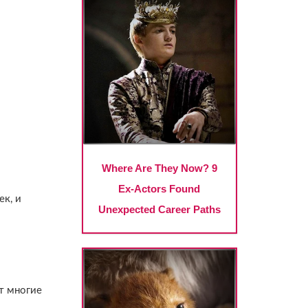
ек, и
т многие