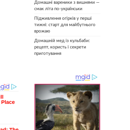
Домашні вареники з вишнями —
смак літа по-українськи
Підживлення огірків у перші
тижні: старт для майбутнього
врожаю
Домашній мед із кульбаби:
рецепт, користь і секрети
приготування