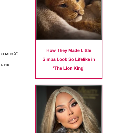
за мной”.
ь их