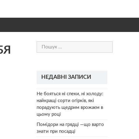
Пошук:
БЯ
НЕДАВНІ ЗАПИСИ
Не бояться ні спеки, ні холоду:
найкращі сорти огірків, які
порадують щедрим врожаєм в
цьому році
Помідори на грядці —що варто
знати при посадці