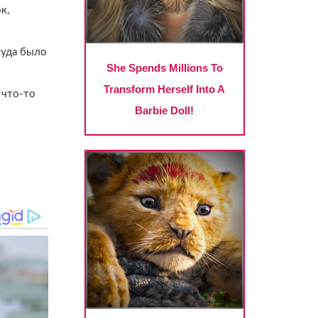
к,
куда было
 что-то