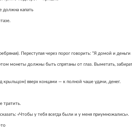
е должна капать
тазе.
бряная). Переступая через порог говорить: “Я домой и деньги 
этом монеты должны быть спрятаны от глаз. Выметать, забират
д крыльцом) вверх концами — к полной чаше удачи, денег.
е тратить.
сказать: «Чтобы у тебя всегда были и у меня приумножались».
ото