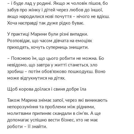
– і буде лад у родині. Якщо ж чоловік пішов, бо
забув про жінку і дітей через любов до іншої,
якщо народилися нові почуття – нічого не вдієш.
Хоча насправді так дуже рідко буває.
У практиці Марини були різні випадки.
Розповідає, що часом дівчата на емоціях
приходять, хочуть суперниць знищити.
– Пояснюю їм, що цього робити не можна. Бо
невідомо, що завтра у житті станеться, зло
зробиш – потім обов’язково пошкодуєш. Воно
може відгукнутися на дітях.
Щоб корова доїлася і свиня добре їла
Також Марина знімає запої, через які виникають
непорозуміння та проблеми між рідними,
молитвами припиняє скандали в сім’ях. А ще
допомагає успішно вести бізнес, хто не має
роботи – її знайти.