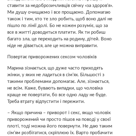
ставити за недоброзичливців свічку «за здоров’я».
Ми душу очищаємо і все прощаємо. Допомагаю
також і тим, хто те зло робить, щоб воно далі не
пішло по лінії долі. Бо не кожен розуміє, що за
все в житті доводиться платити. Як ти робиш
багато зла, це переходить на родину, дітей. Воно
ніде не дівається, але це можна виправити.
Повертає приворожених сексом чоловіків
Марина зізнається, що дуже часто приходять
жінки, у яких не ладиться в сім’ях. Більшості з
такими проблемами допомагає. Але, зізнається,
не всім. Каже, бувають випадки, що чоловіка
краще не повертати, бо все одно ладу не буде.
Треба втрату відпустити і пережити.
– Якщо причина – приворот і секс, якщо чоловік
приворожений чи просто пішов на поводі у своєї
плоті, тоді можна його повернути. Не даю таким
сім’ям розбігатися, скріплюю їх. Варто пробачити