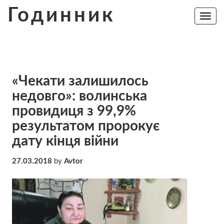
Skip
Годинник
to
Toggle
navig
content
«Чекати залишилось
недовго»: волинська
провидиця з 99,9%
результатом пророкує
дату кінця війни
27.03.2018
by
Avtor