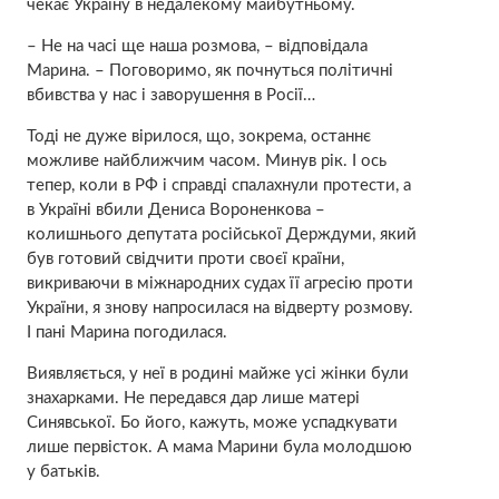
чекає Україну в недалекому майбутньому.
– Не на часі ще наша розмова, – відповідала
Марина. – Поговоримо, як почнуться політичні
вбивства у нас і заворушення в Росії…
Тоді не дуже вірилося, що, зокрема, останнє
можливе найближчим часом. Минув рік. І ось
тепер, коли в РФ і справді спалахнули протести, а
в Україні вбили Дениса Вороненкова –
колишнього депутата російської Держдуми, який
був готовий свідчити проти своєї країни,
викриваючи в міжнародних судах її агресію проти
України, я знову напросилася на відверту розмову.
І пані Марина погодилася.
Виявляється, у неї в родині майже усі жінки були
знахарками. Не передався дар лише матері
Синявської. Бо його, кажуть, може успадкувати
лише первісток. А мама Марини була молодшою
у батьків.