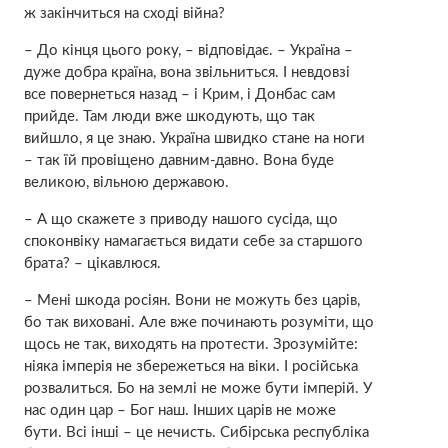
ж закінчиться на сході війна?
– До кінця цього року, – відповідає. – Україна –
дуже добра країна, вона звільниться. І невдовзі
все повернеться назад – і Крим, і Донбас сам
прийде. Там люди вже шкодують, що так
вийшло, я це знаю. Україна швидко стане на ноги
– так їй провіщено давним-давно. Вона буде
великою, вільною державою.
– А що скажете з приводу нашого сусіда, що
споконвіку намагається видати себе за старшого
брата? – цікавлюся.
– Мені шкода росіян. Вони не можуть без царів,
бо так виховані. Але вже починають розуміти, що
щось не так, виходять на протести. Зрозумійте:
ніяка імперія не збережеться на віки. І російська
розвалиться. Бо на землі не може бути імперій. У
нас один цар – Бог наш. Інших царів не може
бути. Всі інші – це нечисть. Сибірська республіка