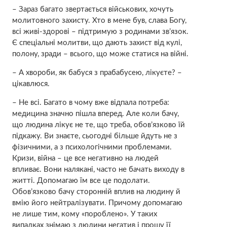
– Зараз багато звертається військових, хочуть
молитовного захисту. Хто в мене був, слава Богу,
всі живі-здорові – підтримую з родинами зв’язок.
Є спеціальні молитви, що дають захист від кулі,
полону, зради – всього, що може статися на війні.
– А хвороби, як бабуся з прабабусею, лікуєте? –
цікавлюся.
– Не всі. Багато в чому вже відпала потреба:
медицина значно пішла вперед. Але коли бачу,
що людина лікує не те, що треба, обов’язково їй
підкажу. Ви знаєте, сьогодні більше йдуть не з
фізичними, а з психологічними проблемами.
Кризи, війна – це все негативно на людей
впливає. Вони налякані, часто не бачать виходу в
житті. Допомагаю їм все це подолати.
Обов’язково бачу сторонній вплив на людину й
вмію його нейтралізувати. Причому допомагаю
не лише тим, кому «пороблено». У таких
випадках знімаю з людини негатив і прошу її