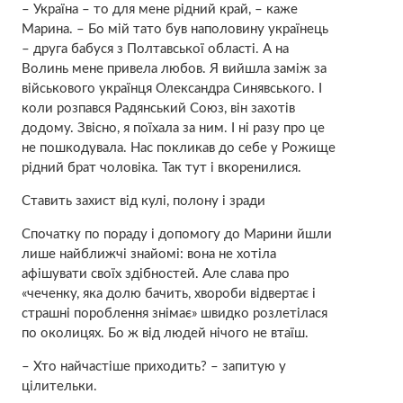
– Україна – то для мене рідний край, – каже
Марина. – Бо мій тато був наполовину українець
– друга бабуся з Полтавської області. А на
Волинь мене привела любов. Я вийшла заміж за
військового українця Олександра Синявського. І
коли розпався Радянський Союз, він захотів
додому. Звісно, я поїхала за ним. І ні разу про це
не пошкодувала. Нас покликав до себе у Рожище
рідний брат чоловіка. Так тут і вкоренилися.
Ставить захист від кулі, полону і зради
Спочатку по пораду і допомогу до Марини йшли
лише найближчі знайомі: вона не хотіла
афішувати своїх здібностей. Але слава про
«чеченку, яка долю бачить, хвороби відвертає і
страшні пороблення знімає» швидко розлетілася
по околицях. Бо ж від людей нічого не втаїш.
– Хто найчастіше приходить? – запитую у
цілительки.