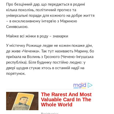
Про безцінний дар, що передається в родині
кілька поколінь, політичний прогноз та
універсальні поради для кожного на добре життя
– в ексклюзивному інтерв’ю з Мариною
Синявською.
Майже всі жінки в роду – знахарки
У містечку Рожище ледве не кожен покаже дім,
де живе «Чеченка». Так тут називають Марину, бо
приїхала на Волинь з Грозного (Чечено-Інгушська
республіка). Біля будинку постійно людно: у
двері щодня стукає хтось в останній надії на
порятунок.