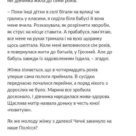
неї дівчинка жила до семи років.
– Поки інші дітки в селі бігали на вулиці чи
грались у класики, я сиділа біля бабусі й вона
мене вчила. Розказувала, як розрізняти хвороби,
як струс на місце ставити. А прабабуся, пам’ятаю,
все мене на руках тримала і на вухо щоранку
щось шептала. Коли мені виповнилося сім років,
я повернулася жити до батьків, у Грозний. Але до
бабусь завжди із задоволенням їздила, – згадує.
Жінка зізнається, що в чотирнадцять років
уперше сама пологи приймала. В сусідки
передчасно почалися перейми, а поряд нікого з
дорослих не було. Марина все зробила
досконало, і дівчинка народилася жива-здорова.
Щаслива матір назвала доньку в честь юної
«повитухи».
Як же молоду жінку з далекої Чечні закинуло на
наше Полісся?