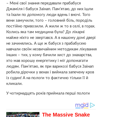
– Мені свої знання передавали прабабуся
Джаміля і бабуся Заінап. Пам’ятаю, до них ішли
та їхали по допомогу люди вдень і вночі. Того
вени замучили, того – головний біль, породіль
постійно привозили. А жили ж то в селі, в горах.
Колись яка там медицина була? До лікарні
майже ніхто не звертався. А в нашому домі двері
не зачинялись. А ще ж бабуся з прабабусею
навчали своїм незвичайним методикам лікування
інших – тих, у кому бачили хист до знахарства,
хто мав хорошу енергетику і міг допомагати
людям. Пам’ятаю, як при варикозі бабуся Заінап
робила дірочки у венах і виймала запечену кров
із судин! А на пологи то фактично тільки її й
кликали.
У чотирнадцять років приймала перші пологи