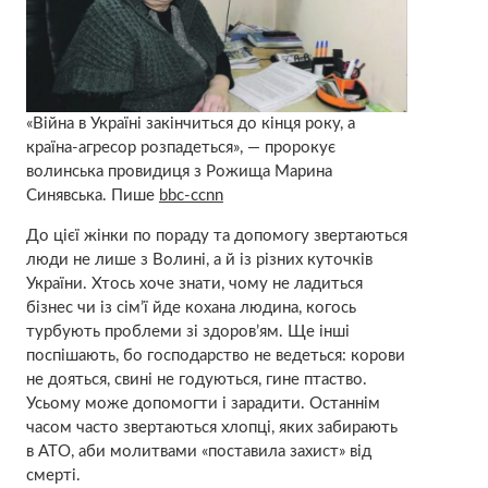
«Війна в Україні закінчиться до кінця року, а
країна-агресор розпадеться», — пророкує
волинська провидиця з Рожища Марина
Синявська. Пише
bbc-ccnn
До цієї жінки по пораду та допомогу звертаються
люди не лише з Волині, а й із різних куточків
України. Хтось хоче знати, чому не ладиться
бізнес чи із сім’ї йде кохана людина, когось
турбують проблеми зі здоров’ям. Ще інші
поспішають, бо господарство не ведеться: корови
не дояться, свині не годуються, гине птаство.
Усьому може допомогти і зарадити. Останнім
часом часто звертаються хлопці, яких забирають
в АТО, аби молитвами «поставила захист» від
смерті.