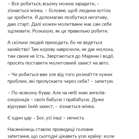
– Все робиться, всьому можна зарадити, –
зізнається жінка. – Головне, щоб людина хотіла
це зробити. Я допомагаю позбутися негативу,
даю старт. Далі кожен молитвами має сам себе
зцілювати. Розказую, як це правильно робити.
А скільки людей приходить, бо не ведеться
хазяйство! Там корову наврочили, не дає молока,
там свиня не їсть. Звертаються до Марини і водії,
просять поставити молитовний захист на авто.
– Чи робиться вам зле від того розмаїття чужих
проблем, які пропускаєте через себе? – запитую.
– По-всякому буває. Але на небі маю ангелів-
охоронців – своїх бабусю і прабабусю. Дуже
відчуваю їхній захист, – зізнається жінка.
Є один цар – Бог, усі інші – нечисть
Насамкінець ставлю провидиці головне
запитання, що сьогодні цікавить усю країну: коли