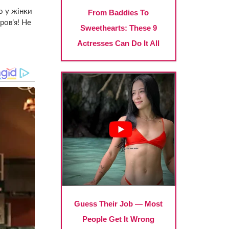
о у жінки
ров’я! Не