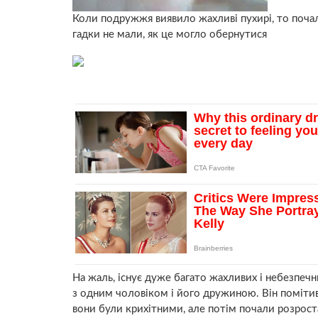
Коли подружжя виявило жахливі пухирі, то почал
гадки не мали, як це могло обернутися
На жаль, існує дуже багато жахливих і небезпечни
з одним чоловіком і його дружиною. Він помітив
вони були крихітними, але потім почали розрост