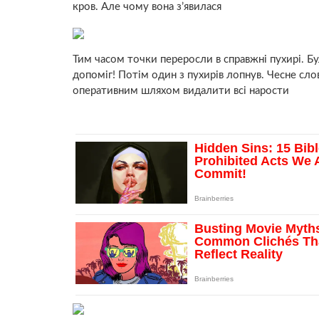
кров. Але чому вона з’явилася
Тим часом точки переросли в справжні пухирі. Б
допоміг! Потім один з пухирів лопнув. Чесне сло
оперативним шляхом видалити всі нарости