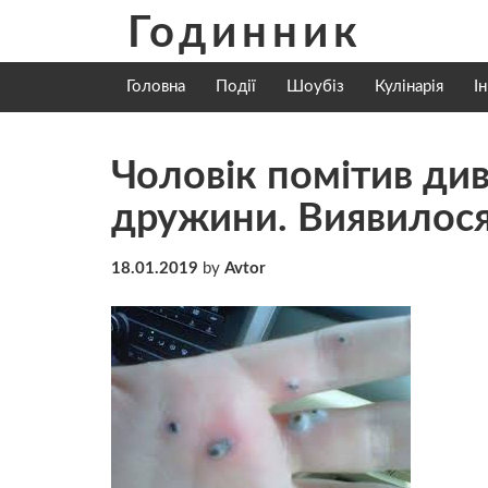
Skip
Годинник
to
content
Головна
Події
Шоубіз
Кулінарія
І
Чоловік помітив див
дружини. Виявилося
18.01.2019
by
Avtor