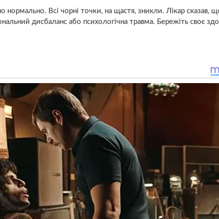
 нормально. Всі чорні точки, на щастя, зникли. Лікар сказав, щ
ональний дисбаланс або психологічна травма. Бережіть своє здо