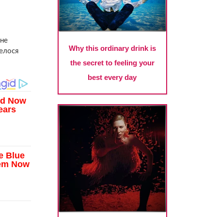
 не
велося