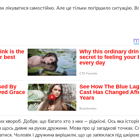
и лікуватися самостійно. Але це тільки погіршило ситуацію. В
х хвороб. Добре, що багато хто з них — рідкісні. Ось яка історі
 щось дивне на руках дружини. Мова про ці загадкові точках. 
атися. Чоловік і дружина вирішили, що це запеклася під шкіро