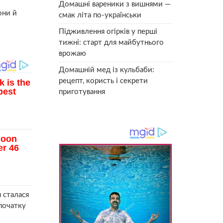
Домашні вареники з вишнями —
они й
смак літа по-українськи
Підживлення огірків у перші
тижні: старт для майбутнього
врожаю
Домашній мед із кульбаби:
рецепт, користь і секрети
приготування
я сталася
Спочатку
ю