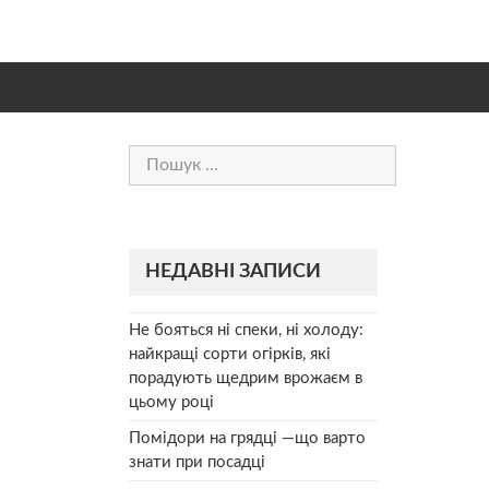
Пошук:
НЕДАВНІ ЗАПИСИ
Не бояться ні спеки, ні холоду:
найкращі сорти огірків, які
порадують щедрим врожаєм в
цьому році
Помідори на грядці —що варто
знати при посадці