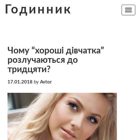
Skip
Годинник
to
Toggle
navig
content
Чому “хороші дівчатка”
розлучаються до
тридцяти?
17.01.2018
by
Avtor