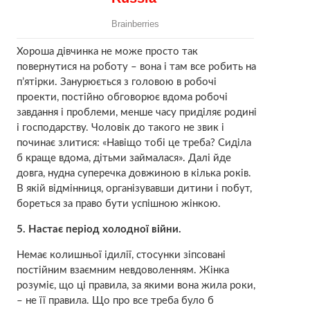
Хороша дівчинка не може просто так
повернутися на роботу – вона і там все робить на
п’ятірки. Занурюється з головою в робочі
проекти, постійно обговорює вдома робочі
завдання і проблеми, менше часу приділяє родині
і господарству. Чоловік до такого не звик і
починає злитися: «Навіщо тобі це треба? Сиділа
б краще вдома, дітьми займалася». Далі йде
довга, нудна суперечка довжиною в кілька років.
В якій відмінниця, організувавши дитини і побут,
бореться за право бути успішною жінкою.
5. Настає період холодної війни.
Немає колишньої ідилії, стосунки зіпсовані
постійним взаємним невдоволенням. Жінка
розуміє, що ці правила, за якими вона жила роки,
– не її правила. Що про все треба було б