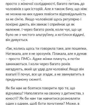
просто з жіночої солідарності, багато питань до
чоловіків з цих історій. Але я також бачу, що ніяк
не можна на них одних повісити відповідальність
за не сім’ю. Якщо чоловікові щось регулярно і
покірно дають, він звикає і сприймає це як
належне. І через багато років, коли чує, що це
було не з чистого альтруїзму, а хотілося віддачі,
він дивується.
«Так, колись щось ти говорила таке, але пошепки.
Натякала, але я не зрозумів. Плакала, але я думав
– просто ПМC». Адже жінки плачуть, а потім
замикаються. І коли через багато років
нагадують, який це удaр для чоловіка! Якщо він
взагалі її почує, все це згадає, а не звинуватить в
придуманому сюжеті.
Як би нам не боятися говорити про те, що
відчуваєш? Наполягати на своєму з дитинства, з
юності? Як би нам так навчитися розмовляти
один з одним, щоб бути почутими? Може, в