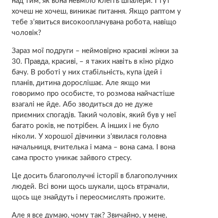
над тим, як вона невміло клеїть шпалери. І тут
хочеш не хочеш, виникає питання. Якщо раптом у
тебе з’явиться високооплачувана робота, навіщо
чоловік?
Зараз мої подруги – неймовірно красиві жінки за
30. Правда, красиві, – я таких навіть в кіно рідко
бачу. В роботі у них стабільність, купа ідей і
планів, дитина дорослішає. Але якщо ми
говоримо про особисте, то розмова найчастіше
взагалі не йде. Або зводиться до не дуже
приємних спогадів. Такий чоловік, який був у неї
багато років, не потрібен. А інших і не було
ніколи. У хорошої дівчинки з’явилася головна
начальниця, вчителька і мама – вона сама. І вона
сама просто уникає зайвого стресу.
Це досить благополучні історії в благополучних
людей. Всі вони щось шукали, щось втрачали,
щось ще знайдуть і переосмислять прожите.
Але я все думаю, чому так? Звичайно, у мене,