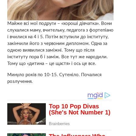
Майже всі мої подруги – «хороші дівчатка». Вони
слухалися маму, вчительку, педагога з фортепіано
і вчилися на 4 і 5. Потім вступили до інституту,
закінчили його з червоним дипломом. Одна за
одною виявилися заміжні. Тому що після
інституту пора б і заміж. Все тут же народили.
Тому що «дитина – це щастя» і ось це все.
Минуло років по 10-15. Сутеніло. Почалися
розлучення.