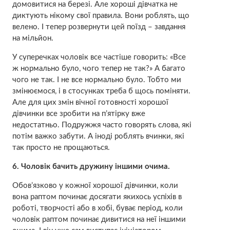
домовитися на березі. Але хороші дівчатка не
диктують нікому свої правила. Вони роблять, що
велено. І тепер розвернути цей поїзд – завдання
на мільйон.
У суперечках чоловік все частіше говорить: «Все
ж нормально було, чого тепер не так?» А багато
чого не так. І не все нормально було. Тобто ми
змінюємося, і в стосунках треба б щось поміняти.
Але для цих змін вічної готовності хорошої
дівчинки все зробити на п’ятірку вже
недостатньо. Подружжя часто говорять слова, які
потім важко забути. А іноді роблять вчинки, які
так просто не прощаються.
6. Чоловік бачить дружину іншими очима.
Обов’язково у кожної хорошої дівчинки, коли
вона раптом починає досягати якихось успіхів в
роботі, творчості або в хобі, буває період, коли
чоловік раптом починає дивитися на неї іншими