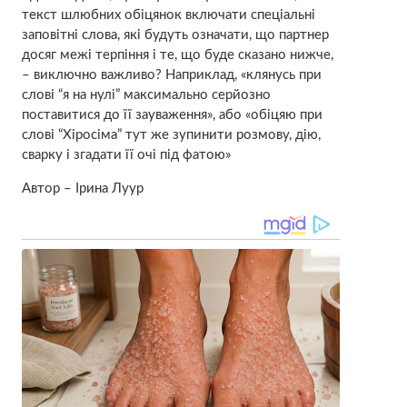
текст шлюбних обіцянок включати спеціальні
заповітні слова, які будуть означати, що партнер
досяг межі терпіння і те, що буде сказано нижче,
– виключно важливо? Наприклад, «клянусь при
слові “я на нулі” максимально серйозно
поставитися до її зауваження», або «обіцяю при
слові “Хіросіма” тут же зупинити розмову, дію,
сварку і згадати її очі під фатою»
Автор – Ірина Луур