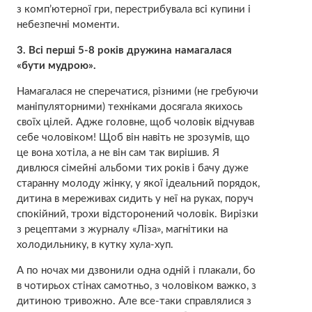
з комп’ютерної гри, перестрибувала всі купини і
небезпечні моменти.
3. Всі перші 5-8 років дружина намагалася
«бути мудрою».
Намагалася не сперечатися, різними (не гребуючи
маніпуляторними) техніками досягала якихось
своїх цілей. Адже головне, щоб чоловік відчував
себе чоловіком! Щоб він навіть не зрозумів, що
це вона хотіла, а не він сам так вирішив. Я
дивлюся сімейні альбоми тих років і бачу дуже
старанну молоду жінку, у якої ідеальний порядок,
дитина в мереживах сидить у неї на руках, поруч
спокійний, трохи відсторонений чоловік. Вирізки
з рецептами з журналу «Ліза», магнітики на
холодильнику, в кутку хула-хуп.
А по ночах ми дзвонили одна одній і плакали, бо
в чотирьох стінах самотньо, з чоловіком важко, з
дитиною тривожно. Але все-таки справлялися з