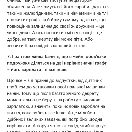
очима. І він уже сам виступає ініціатором
зближення. Але чомусь всі його спроби здаються
такими жалюгідними, такими нікчемними на тлі
прожитих років. Та й йому самому здається, що
повноцінне залицяння до своєї ж дружини – це
якось дико. А ось виносити сміття вранці – це
добре, на таку жeртву він може піти. Або
звозити її на вихідні в хороший готель.
7. І раптом жінка бачить, що сімейні обов’язки
подружжя діляться на дві нерівнозначні графи
– його зарплата і її все інше.
Що все – від прання до відпустки, від дитячих
проблем до установки нової пральної машинки –
на ній. Тому що після багаторічного декрету
моментально не беруть на роботу з високою
зарплатою, а значить, поки чоловік заробляє на
життя, вона робить все інше. А це мільйон
дрібних і великих завдань, які потрібно щодня
вирішувати. А поруч чоловік-сусід, який жартує