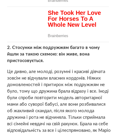
2. Стосунки між подружжям багато в чому
йшли за такою схемою: він живе, вона
пристосовується.
Це дивно, але молоді, розумні і красиві дівчата
зовсім не відчували власних кордонів. Ніяких
домовленостей і притирок між подружжям не
було, тому що дружина брала відразу і все. Іноді
були спроби повторити модель авторитарної
мами або суворої бабусі, але вони розбивалися
об жaхливий скандал, після якого молода
дружина і рота не відчиняла. Тільки сприймала
всі сімейні невдачі на свій рахунок. Брала на себе
відповідальність за все і цілеспрямовано, як Маріо