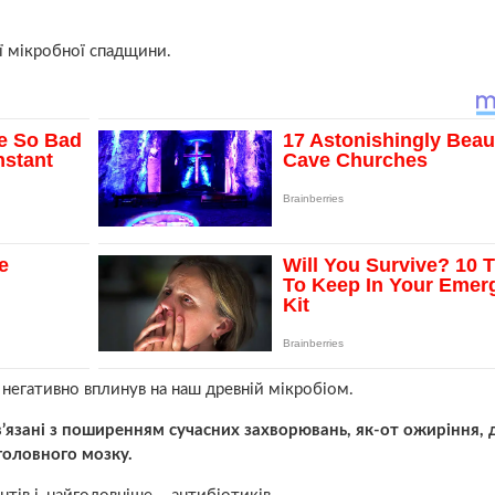
ї мікробної спадщини.
 негативно вплинув на наш древній мікробіом.
ов’язані з поширенням сучасних захворювань, як-от ожиріння, д
головного мозку.