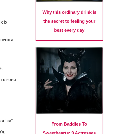
х їх
ьшення
е.
ють вони
оніка”.
’я.