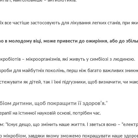
ів і, найголовніше – антибіотиків.
х все частіше застосовують для лікування легких станів, при яки
во в молодому віці, може привести до ожиріння, або до збіл
робіотів – мікроорганізмів, які живуть у симбіозі з людиною.
кроби для майбутніх поколінь, перш ніж багато важливих зникн
жувати як дітей, так і їхні підгузники, щоб визначити, чи ма
біом дитини, щоб покращити її здоров’я.
пії на істинної науковій основі, потрібен час.
вам: “Існує дещо, що змінить наше життя. І зветься воно – “електр
 мікробіом, завдяки якому зможемо покращувати наше здоров