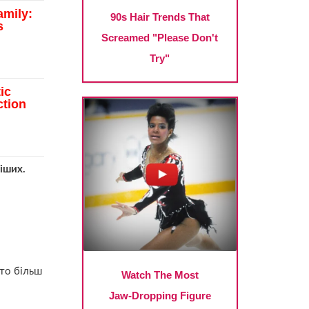
тіших.
ато більш