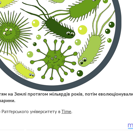
ям на Землі протягом мільярдів років, потім еволюціонували
тварини.
р Ратґерського університету в
Time
.