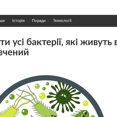
нше
Історія
Поради
Технології
и усі бактерії, які живуть 
 вчений