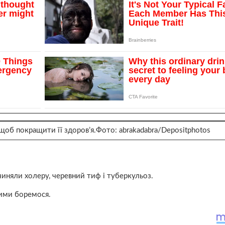
об покращити її здоров’я.Фото: abrakadabra/
Depositphotos
чиняли холеру, черевний тиф і туберкульоз.
ними боремося.