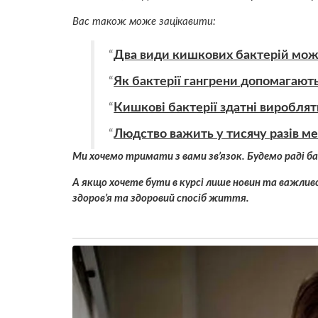
Вас також може зацікавити:
Два види кишкових бактерій можу
Як бактерії гангрени допомагають
Кишкові бактерії здатні вироблят
Людство важить у тисячу разів ме
Ми хочемо тримати з вами зв’язок. Будемо раді ба
А якщо хочете бути в курсі лише новин та важливо
здоров’я та здоровий спосіб життя.