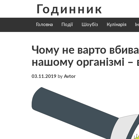
Skip
Годинник
to
content
Головна
Події
Шоубіз
Кулінарія
І
Чому не варто вбиват
нашому організмі –
03.11.2019
by
Avtor