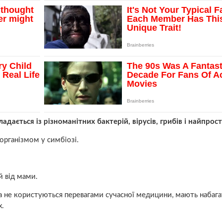
ладається із різноманітних бактерій, вірусів, грибів і найпрос
організмом у симбіозі.
й від мами.
та не користуються перевагами сучасної медицини, мають набаг
х.