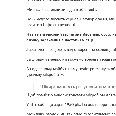
Причиною вважають вживання харчових консервант
Ми стали залежними від антибіотиків.
Вони чудово лікують серйозні захворювання, але ї
позитивні ефекти незначні.
Навіть тимчасовий вплив антибіотиків, особли
ризику зараження в наступні місяці.
Зараз вчені працюють над створенням сховища мік
За словами вчених, ми можемо зберегти наші мі
В недалекому майбутньому педіатри можуть обсте
ідеальну мікробіоту.
Лікарі зможуть регулювати мікро
Щоб повністю використовувати мікробіом для тера
Уявіть собі, що зараз 1950 рік, і хтось говорить 
Можливо, згодом ми так само говоритимемо про