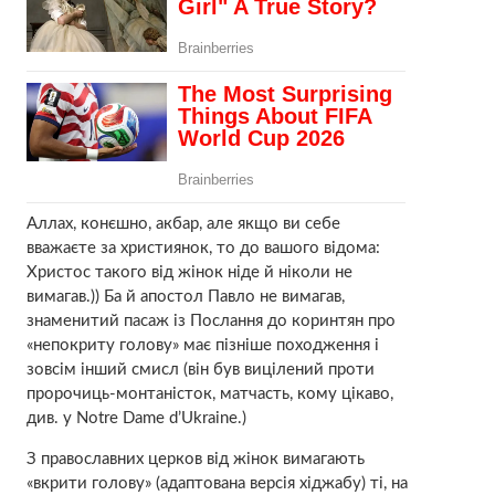
Аллах, конєшно, акбар, але якщо ви себе
вважаєте за християнок, то до вашого відома:
Христос такого від жінок ніде й ніколи не
вимагав.)) Ба й апостол Павло не вимагав,
знаменитий пасаж із Послання до коринтян про
«непокриту голову» має пізніше походження і
зовсім інший смисл (він був вицілений проти
пророчиць-монтаністок, матчасть, кому цікаво,
див. у Notre Dame d’Ukraine.)
З православних церков від жінок вимагають
«вкрити голову» (адаптована версія хіджабу) ті, на