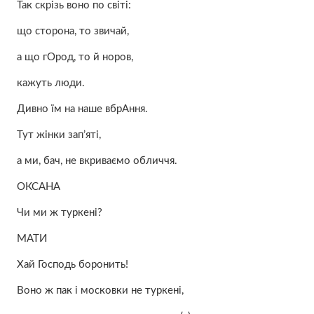
Так скрізь воно по світі:
що сторона, то звичай,
а що гОрод, то й норов,
кажуть люди.
Дивно їм на наше вбрАння.
Тут жінки зап’яті,
а ми, бач, не вкриваємо обличчя.
ОКСАНА
Чи ми ж туркені?
МАТИ
Хай Господь боронить!
Воно ж пак і московки не туркені,