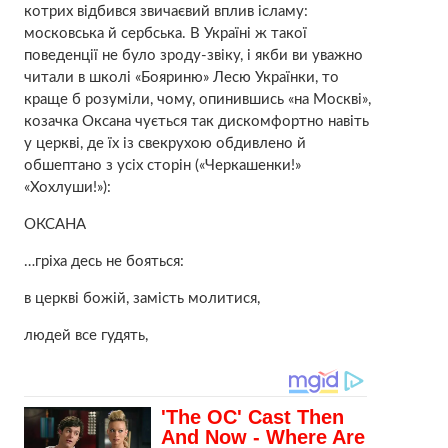
котрих відбився звичаєвий вплив ісламу:
московська й сербська. В Україні ж такої
поведенції не було зроду-звіку, і якби ви уважно
читали в школі «Бояриню» Лесю Українки, то
краще б розуміли, чому, опинившись «на Москві»,
козачка Оксана чується так дискомфортно навіть
у церкві, де їх із свекрухою обдивлено й
обшептано з усіх сторін («Черкашенки!»
«Хохлуши!»):
ОКСАНА
…гріха десь не бояться:
в церкві божій, замість молитися,
людей все гудять,