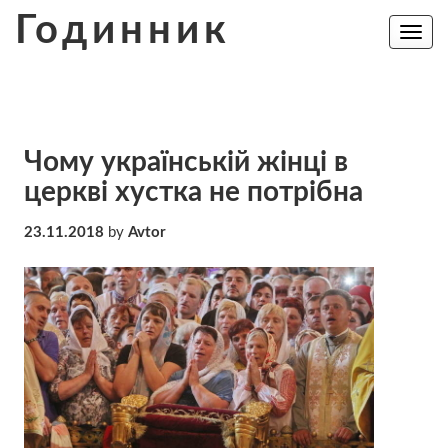
Skip
Годинник
to
Toggle
navig
content
Чому українській жінці в
церкві хустка не потрібна
23.11.2018
by
Avtor