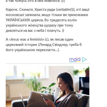
а так чомусь ото в них повелося. (с)
Карочє. Скиньте, Христа ради (verbatim!))), оті ваші
московські запинала, якщо тільки ви прихожанки
УКРАЇНСЬКИХ церков, бо тридесять колін
українського жіноцтва щоразу при тому
дивляться на вас з неба і плачуть. ))
А «Jesus was a feminist» (с), як писав один
церковний історик (Ленард Свіндлер, треба б
його українською перекласти…).