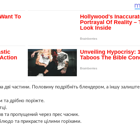
 на дві частини. Половину подрібніть блендером, а іншу залиште
 та дрібно поріжте.
тці.
ив та пропущений через прес часник.
 блюдо та прикрасте цілими горіхами.