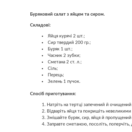
Буряковий салат з яйцем та сиром.
Складові:
Яйця курячі 2 шт.;
Сир твердий 200 гр.;
Буряк 1 шт.;
Часник 2 зубки;
Сметана 2 ст. л.;
Сіль;
Перець;
Зелень 1 пучок.
Спосіб приготування:
Натріть на тертці запечений й очищений 
Відваріть яйця та покришіть невеликими
Змішайте буряк, сир, яйця й пропущений 
Заправте сметаною, посоліть, поперчіть,