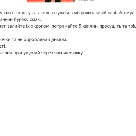
увши в фольгу, а також готувати в мікрохвильовій печі або муль
манний буряку смак.
лат, залийте їх окропом, потримайте 5 хвилин, просушіть та тр
сточки та не оброблений димом.
ті.
 часник пропущений через часникочавку.