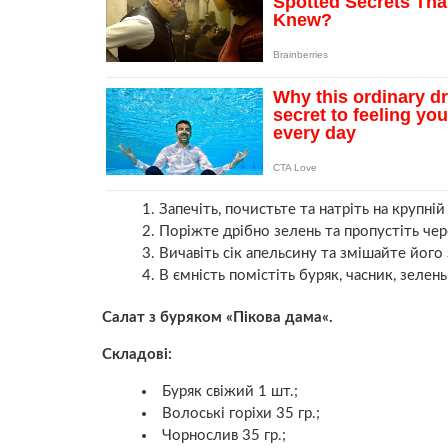
Запечіть, почистьте та натріть на крупній
Поріжте дрібно зелень та пропустіть чер
Вичавіть сік апельсину та змішайте його
В ємність помістіть буряк, часник, зелен
Салат з буряком
«
Пікова дама
«
.
Складові:
Буряк свіжий 1 шт.;
Волоські горіхи 35 гр.;
Чорнослив 35 гр.;