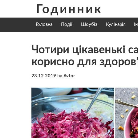
Skip
Годинник
to
content
Головна
Події
Шоубіз
Кулінарія
І
Чотири цікавенькі са
корисно для здоров
23.12.2019
by
Avtor