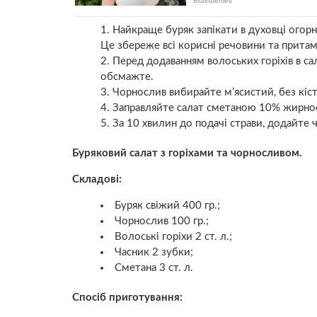
Найкраще буряк запікати в духовці огорн
Це збереже всі корисні речовини та прита
Перед додаванням волоських горіхів в са
обсмажте.
Чорнослив вибирайте м’ясистий, без кі
Заправляйте салат сметаною 10% жирнос
За 10 хвилин до подачі страви, додайте
Буряковий салат з горіхами та чорносливом.
Складові:
Буряк свіжий 400 гр.;
Чорнослив 100 гр.;
Волоські горіхи 2 ст. л.;
Часник 2 зубки;
Сметана 3 ст. л.
Спосіб приготування: