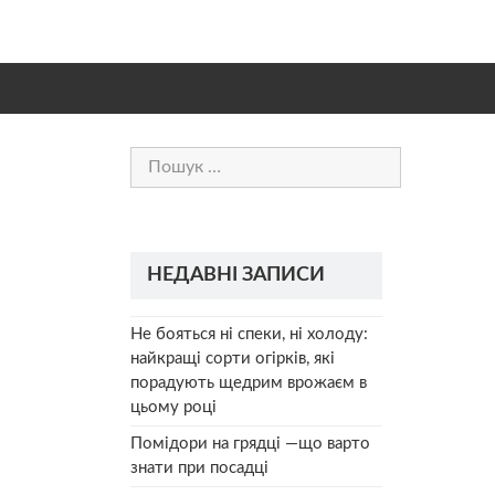
Пошук:
НЕДАВНІ ЗАПИСИ
Не бояться ні спеки, ні холоду:
найкращі сорти огірків, які
порадують щедрим врожаєм в
цьому році
Помідори на грядці —що варто
знати при посадці