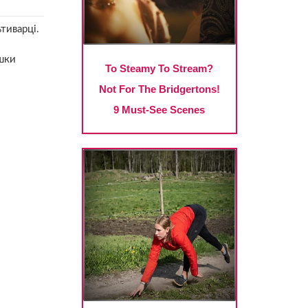
тиварці.
ішки