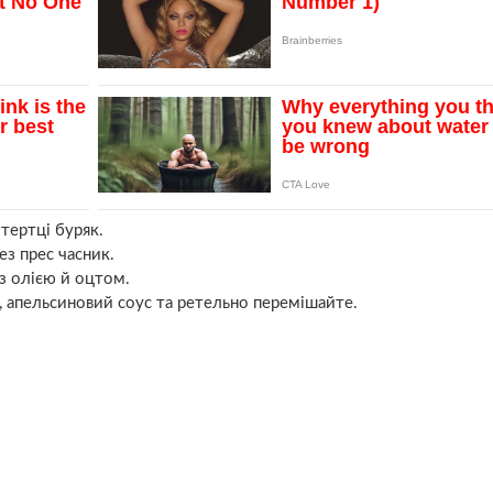
 тертці буряк.
ез прес часник.
 з олією й оцтом.
ь, апельсиновий соус та ретельно перемішайте.