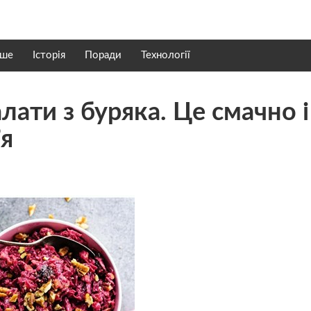
нше
Історія
Поради
Технології
лати з буряка. Це смачно і
’я