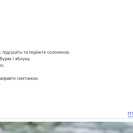
, підсушіть та поріжте соломкою.
буряк і яблука.
ес.
.
 заправте сметаною.