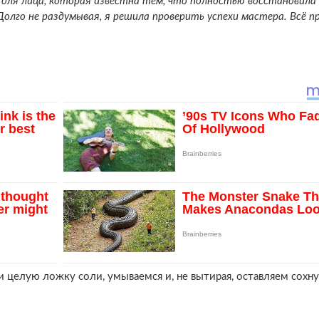
 для лица, которая известна тем, что полностью восстановила 
олго не раздумывая, я решила проверить успехи мастера. Всё пр
и целую ложку соли, умываемся и, не вытирая, оставляем сохну