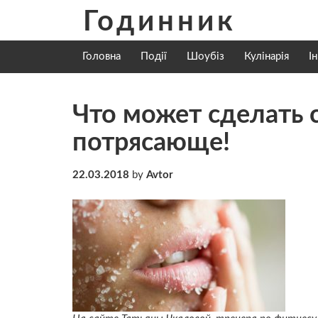
Skip
Годинник
to
content
Головна
Події
Шоубіз
Кулінарія
І
Что может сделать 
потрясающе!
22.03.2018
by
Avtor