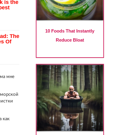
ема мне
 морской
чистки
а как