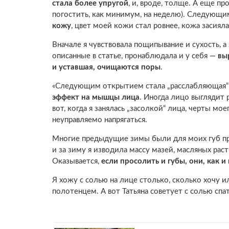
стала более упругой
, и, вроде, толще. А еще п
погостить, как минимум, на неделю). Следующи
кожу
, цвет моей кожи стал ровнее, кожа засияла
Вначале я чувствовала пощипывание и сухость, а
описанные в статье, пронаблюдала и у себя —
вы
и уставшая, очищаются поры
.
«Следующим открытием стала „расслабляющая“ 
эффект на мышцы лица
. Иногда лицо выглядит 
вот, когда я занялась „засолкой“ лица, черты м
неуправляемо напрягаться.
Многие предыдущие зимы были для моих губ про
и за зиму я изводила массу мазей, масляных рас
Оказывается,
если просолить и губы, они, как 
Я хожу с солью на лице столько, сколько хочу 
полотенцем. А вот Татьяна советует с солью спа