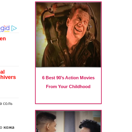
а соль
то
кожа