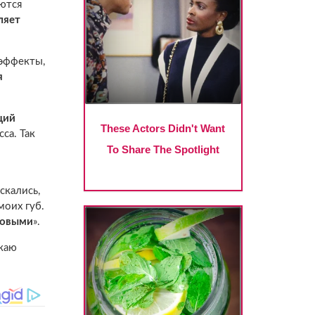
аются
ляет
 эффекты,
я
щий
са. Так
скались,
моих губ.
озовыми
».
окаю