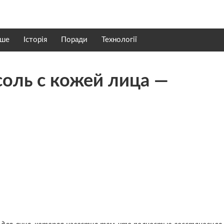
нше
Історія
Поради
Технології
соль с кожей лица —