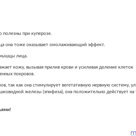
ю полезны при куперозе.
ица она тоже оказывает омолаживающий эффект.
 мышцы лица.
ражает кожу, вызывая прилив крови и усиливая деление клеток
енных покровов.
мов, так как она стимулирует вегетативную нервную систему, у
шковидной железы (эпифиза), она положительно действует на 
ьями!