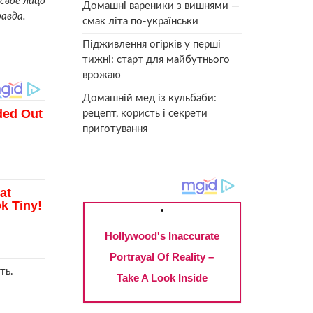
свое лицо
Домашні вареники з вишнями —
авда.
смак літа по-українськи
Підживлення огірків у перші
тижні: старт для майбутнього
врожаю
Домашній мед із кульбаби:
рецепт, користь і секрети
приготування
ть.