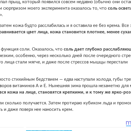
ропал прыщ, который появился совсем недавно (обычно они ост
м сюрпризом моего эксперимента оказалось то, что
соль освет
».
 затем кожа будто расслабилась и я оставила ее без крема. Все
равнивается цвет лица, кожа становится плотнее, менее суха
функция соли. Оказалось, что
соль дает глубоко расслабляю
резким, особенно, через несколько дней после очередного стрес
оего лица стали мягче, и даже после стрессов мышцы перестали
сто стихийным бедствием — едва наступали холода, губы тре
творов витаминов А и Е. Нынешняя зима прошла незаметно для 
и вся кожа на лице, становятся крепкими, и к тому же ярко-р
или сколько получается. Затем протираю кубиком льда и пром
ть и даже поверх нее наносить крем.