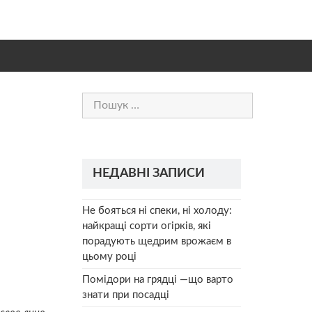
Пошук:
НЕДАВНІ ЗАПИСИ
Не бояться ні спеки, ні холоду:
найкращі сорти огірків, які
порадують щедрим врожаєм в
цьому році
Помідори на грядці —що варто
знати при посадці