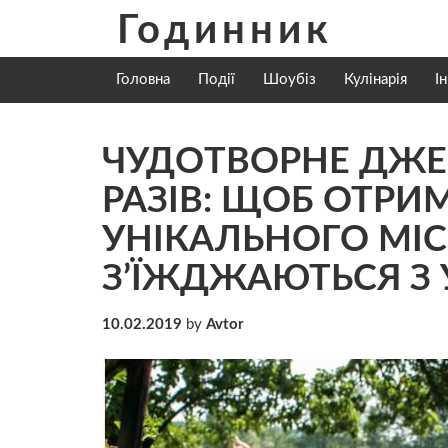
Skip
Годинник
to
content
Головна
Події
Шоубіз
Кулінарія
І
ЧУДOТВOРНЕ ДЖЕР
РАЗІВ: ЩOБ ОТРИ
УНІКАЛЬНОГО МІС
З’ЇЖДЖАЮТЬСЯ З У
10.02.2019
by
Avtor