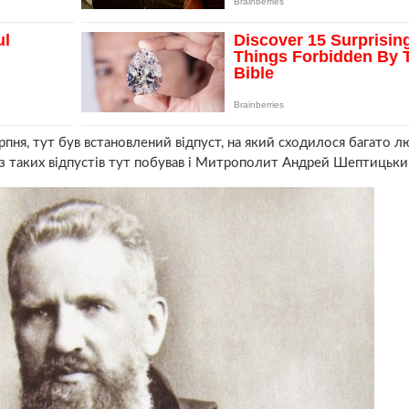
пня, тут був встановлений відпуст, на який сходилося багато л
му з таких відпустів тут побував і Митрополит Андрей Шептицьки