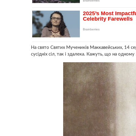
На свято Святих Мучeникiв Маккавейських, 14 сер
сусідніх сіл, так і здалека. Кажуть, що на одно