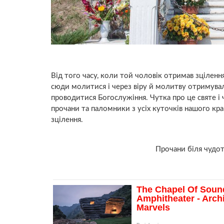
Від того часу, коли той чоловік отримав зцiлe
сюди молитися і через віру й молитву отримувал
проводитися Богослужіння. Чутка про це святе і
прочани та паломники з усіх куточків нашого к
зцiлeння.
Прочани біля чудот