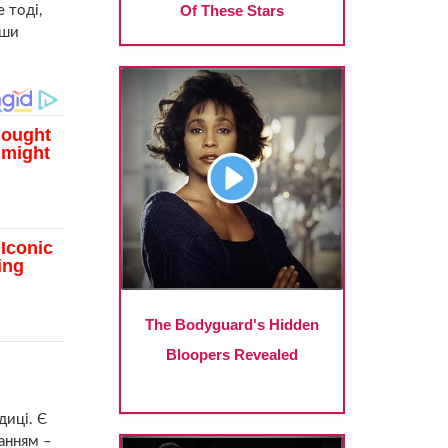
 тоді,
вши
диці. Є
данням –