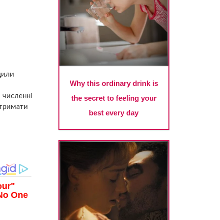
дили
 численні
отримати