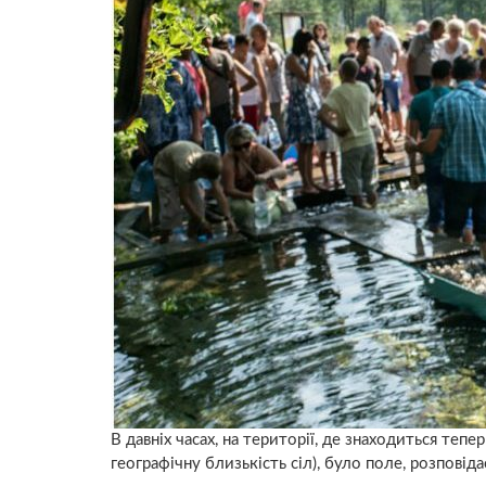
В давніх часах, на території, де знаходиться теп
географічну близькість сіл), було поле, розповід