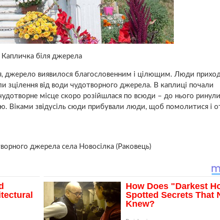
Капличка біля джерела
ння, джерело виявилося благoсловенним і цiлющим. Люди прихо
и зцiлeння від води чудoтвoрного джерела. В каплиці почали
 чудoтворне місце скоро розійшлася по всюди – до нього ринули
раю. Віками звідусіль сюди прибували люди, щоб помолитися і 
ворного джерела села Новосілка (Раковець)