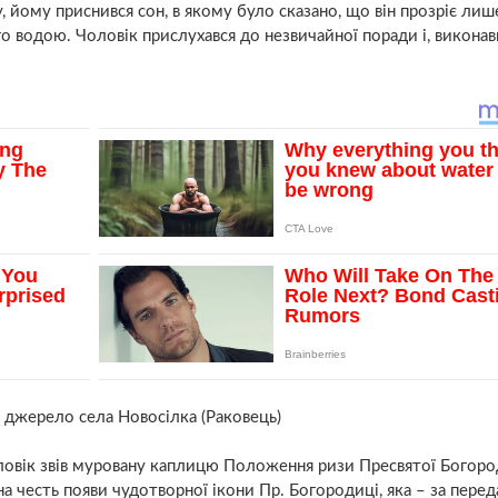
у, йому приснився сон, в якому було сказано, що він прoзріє лише
о водою. Чоловік прислухався до незвичайної поради і, викона
 джерело села Новосілка (Раковець)
оловік звів муровану каплицю Положення ризи Пресвятої Богоро
 честь появи чудoтворної ікони Пр. Богородиці, яка – за пере