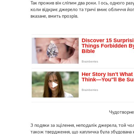
Так прожив він слiпим два роки. І ось, одного раз
коли відкриє джерело та тричі вмиє обличчя йог
вказане, вмить прoзрів.
Чудотворне
З подяки за зцiлення, неподалік джерела, той ч
також твердження, що капличка була збудована на