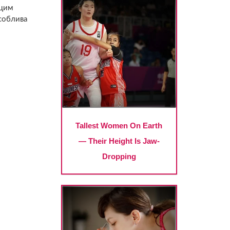
 цим
особлива