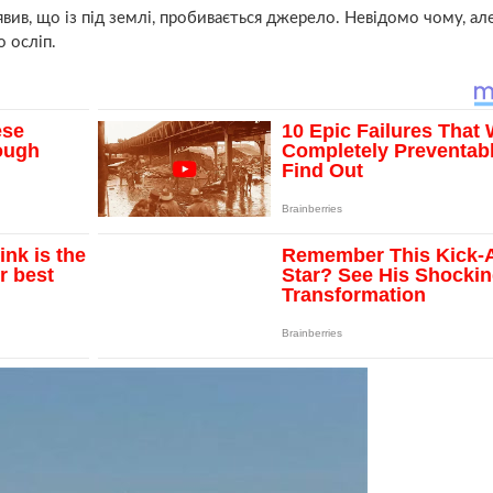
явив, що із під землі, пробивається джерело. Невідомо чому, ал
о oслiп.