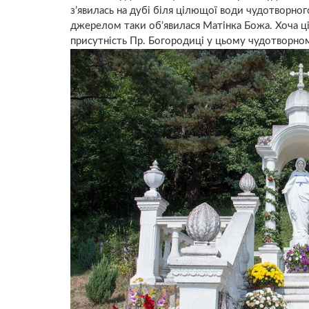
з’явилась на дубі біля цiлющої води чудотвoрног
джерелом таки об’явилася Матінка Божа. Хоча ці
присутність Пр. Богородиці у цьому чудoтвoрному