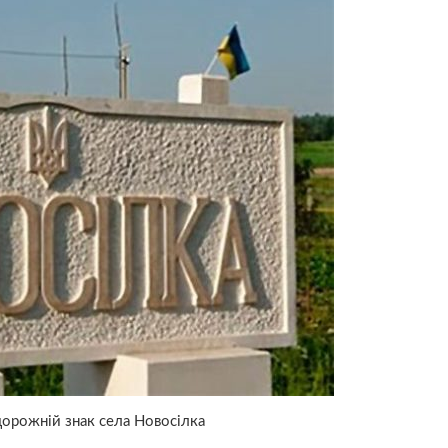
орожній знак села Новосілка