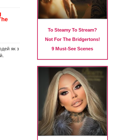
юдей як з
й.