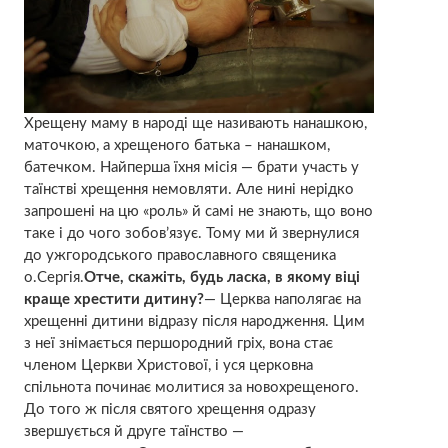
Хрещену маму в народі ще називають нанашкою,
маточкою, а хрещеного батька – нанашком,
батечком. Найперша їхня місія — брати участь у
таїнстві хрещення немовляти. Але нині нерідко
запрошені на цю «роль» й самі не знають, що воно
таке і до чого зобов’язує. Тому ми й звернулися
до ужгородського православного священика
о.Сергія.
Отче, скажіть, будь ласка, в якому віці
краще хрестити дитину?
— Церква наполягає на
хрещенні дитини відразу після народження. Цим
з неї знімається першородний гріх, вона стає
члeном Церкви Христової, і уся церковна
спільнота починає молитися за новохрещеного.
До того ж після святого хрещення одразу
звершується й друге таїнство —