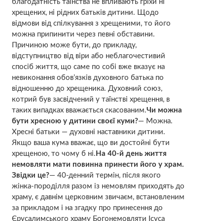
благодатність таїнства не впливають гріхи ні
хрещених, ні рідних батьків дитини. Щодо
відмови від спілкування з хрещеними, то його
можна припинити через певні обставини.
Причиною може бути, до прикладу,
відступництво від віри або неблагочестивий
спосіб життя, що саме по собі вже вказує на
невиконання обов’язків духовного батька по
відношенню до хрещеника. Духовний союз,
котрий був засвідчений у таїнстві хрещення, в
таких випадках вважається скасованим.
Чи можна
бути хресною у дитини своєї куми?
— Можна.
Хресні батьки — духовні наставники дитини.
Якщо ваша кума вважає, що ви достойні бути
хрещеною, то чому б ні.
На 40-й день життя
немовляти мати повинна принести його у храм.
Звідки це?
— 40-денний термін, після якого
жінка-породiлля разом із немовлям приходять до
храму, є давнім церковним звичаєм, встановленим
за прикладом і на згадку про принесення до
Єрусалимського храму Богонемовляти Ісуса