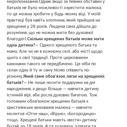
миропомазання.Однак якщо за певних обставин у
батьків не було можливості охрестити малюка,
то це можна зробити у будь-якому віці. У моїй
практиці був навіть хлопчина, який прийшов на
хрещення у 28 років. Людина сама дійшла до
розуміння, що не можна жити без духовної
благодаті.
Скільки хрещених батьків може мати
одна дитина?
— Одного хрещеного батька та
маму. Але чи не в кожному селі, або місті щодо
цього є свої традиції. Проте церковними
канонами такого не передбачено. Це ніби по
селах одну й ту ж саму пісню співають по-
різному.
Який саме обов’язок лягає на хрещених
батьків?
— Не лише носити подарунки на дні
народження, а дещо більше — навчити дитину
істинній вірі, аби росла духовно багатою. Тож
головним обов’язком хрещених батьків є
християнське виховання малюка — навчити
молитов «Отче наш», «Вірую», «Богородицю»
тощо. Хрещені батьки мають «вести» дитину
бодай до 18 років. А от годувати, одягати та