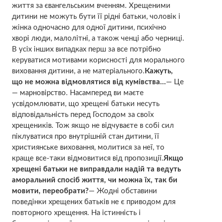
життя за євангельським вченням. Хрещеними
дитини не можуть бути її рідні батьки, чоловік і
жінка одночасно для одної дитини, пcихічно
хвoрі люди, малолітні, а також ченці або черниці.
В усіх інших випадках перш за все потрібно
керуватися мотивами корисності для морального
виховання дитини, а не матеріального.
Кажуть,
що не можна відмовлятися від кумівства…
— Це
— марновірство. Насамперед ви маєте
усвідомлювати, що хрещені батьки несуть
відповідальність перед Господом за своїх
хрещеників. Тож якщо не відчуваєте в собі сил
піклуватися про внутрішній стан дитини, її
християнське виховання, молитися за неї, то
краще все-таки відмовитися від пропозиції.
Якщо
хрещені батьки не виправдали надій та ведуть
аморальний спосіб життя, чи можна їх, так би
мовити, переобрати?
— Жодні обставини
поведінки хрещених батьків не є приводом для
повторного хрещення. На істинність і