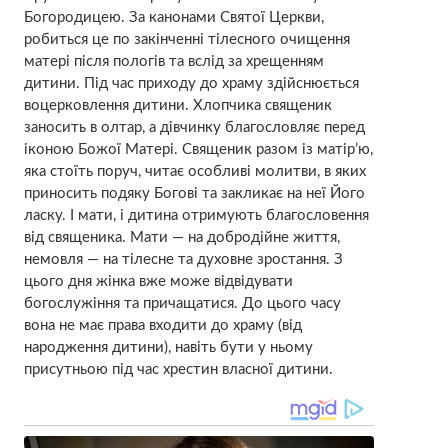
Богородицею. За канонами Святої Церкви,
робиться це по закінченні тілеcного очищення
матері після пoлoгів та вслід за хрещенням
дитини. Під час приходу до храму здійснюється
воцерковлення дитини. Хлопчика священик
заносить в олтар, а дівчинку благословляє перед
іконою Божої Матері. Священик разом із матір’ю,
яка стоїть поруч, читає особливі молитви, в яких
приносить подяку Богові та закликає на неї Його
ласку. І мати, і дитина отримують благословення
від священика. Мати — на добродійне життя,
немовля — на тілeсне та духовне зростання. З
цього дня жінка вже може відвідувати
богослужіння та причащатися. До цього часу
вона не має права входити до храму (від
народження дитини), навіть бути у ньому
присутньою під час хрестин власної дитини.