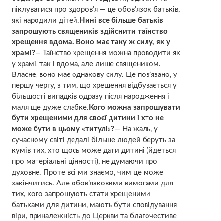
піклуватися про здоров’я — це обов’язок батьків,
які народили дітей.
Нині все більше батьків
запрошують священиків здійснити таїнство
хрещення вдома. Воно має таку ж силу, як у
храмі?
— Таїнство хрещення можна проводити як
у храмі, так і вдома, але лише священиком.
Власне, воно має однакову силу. Це пов’язано, у
першу чергу, з тим, що хрещення відбувається у
більшості випадків одразу після народження і
маля ще дуже слабке.
Кого можна запрошувати
бути хрещеними для своєї дитини і хто не
може бути в цьому «титулі»?
— На жаль, у
сучасному світі дедалі більше людей беруть за
кумів тих, хто щось може дати дитині (йдеться
про матеріальні цінності), не думаючи про
духовне. Проте всі ми знаємо, чим це може
закінчитись. Але обов’язковими вимогами для
тих, кого запрошують стати хрещеними
батьками для дитини, мають бути сповідування
віри, приналежність до Церкви та благочестиве