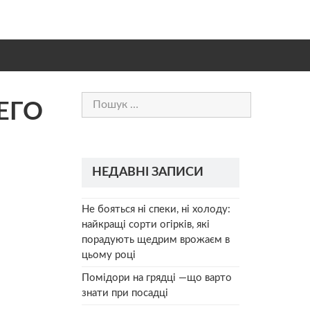
Пошук:
ЕГО
НЕДАВНІ ЗАПИСИ
Не бояться ні спеки, ні холоду:
найкращі сорти огірків, які
порадують щедрим врожаєм в
цьому році
Помідори на грядці —що варто
знати при посадці