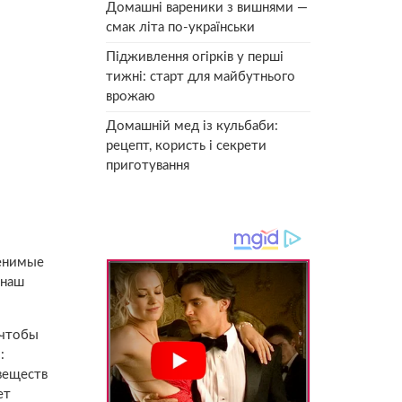
Домашні вареники з вишнями —
смак літа по-українськи
Підживлення огірків у перші
тижні: старт для майбутнього
врожаю
Домашній мед із кульбаби:
рецепт, користь і секрети
приготування
менимые
 наш
 чтобы
:
веществ
ет