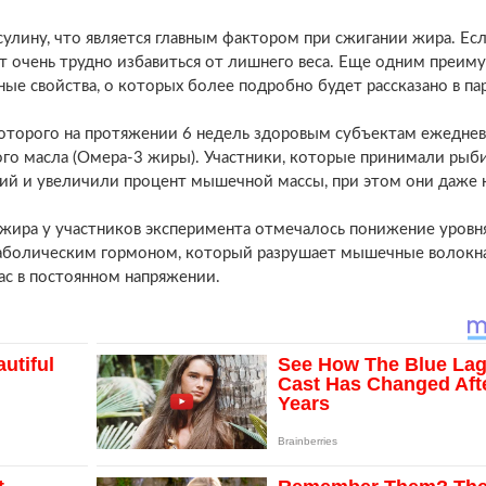
улину, что является главным фактором при сжигании жира. Есл
дет очень трудно избавиться от лишнего веса. Еще одним преи
ые свойства, о которых более подробно будет рассказано в па
которого на протяжении 6 недель здоровым субъектам ежедне
ого масла (Омера-3 жиры). Участники, которые принимали рыб
ий и увеличили процент мышечной массы, при этом они даже 
 жира у участников эксперимента отмечалось понижение уровн
катаболическим гормоном, который разрушает мышечные волокна
ас в постоянном напряжении.