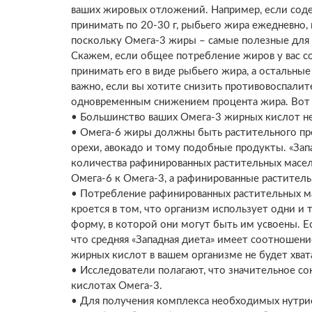
ваших жировых отложений. Например, если соде
принимать по 20-30 г, рыбьего жира ежедневно,
поскольку Омега-3 жиры – самые полезные для 
Скажем, если общее потребление жиров у вас со
принимать его в виде рыбьего жира, а остальны
важно, если вы хотите снизить противовоспали
одновременным снижением процента жира. Вот ч
• Большинство ваших Омега-3 жирных кислот н
• Омега-6 жиры должны быть растительного про
орехи, авокадо и тому подобные продукты. «За
количества рафинированных растительных масе
Омега-6 к Омега-3, а рафинированные растител
• Потребление рафинированных растительных ма
кроется в том, что организм использует одни и
форму, в которой они могут быть им усвоены. 
что средняя «Западная диета» имеет соотношени
жирных кислот в вашем организме не будет хват
• Исследователи полагают, что значительное с
кислотах Омега-3.
• Для получения комплекса необходимых нутрие