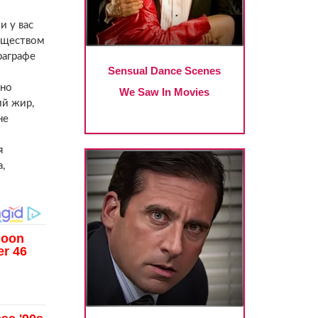
и у вас
муществом
раграфе
вно
ий жир,
не
я
,