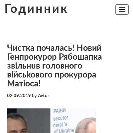
Skip
Годинник
to
Toggle
navig
content
Чистка почалась! Новий
Генпрокурор Рябошапка
звiльнuв головного
вiйcьkoвoго прокурора
Матіоса!
02.09.2019
by
Avtor