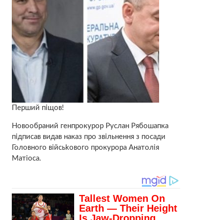
Перший піщов!
Новообраний генпрокурор Руслан Рябошапка
підписав видав наказ про звiльнeння з посади
Головного вiйcьkoвого прокурора Анатолія
Матіоса.