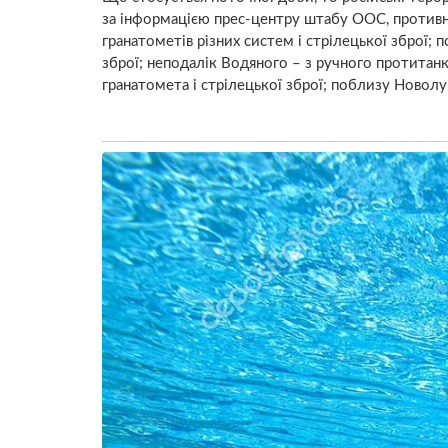
за інформацією прес-центру штабу ООС, противник
гранатометів різних систем і стрілецької зброї;
зброї; неподалік Водяного – з ручного протитан
гранатомета і стрілецької зброї; поблизу Новолуг