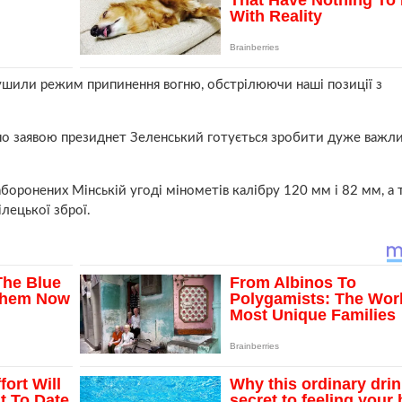
ушили режим припинення вогню, обстрілюючи наші позиції з
йно заявою президнет Зеленський готується зробити дуже важли
заборонених Мінській угоді мінометів калібру 120 мм і 82 мм, а 
ілецької зброї.