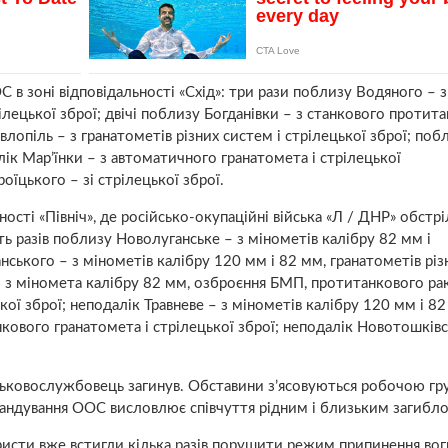
в зоні відповідальності «Схід»: три рази поблизу Водяного – з
ілецької зброї; двічі поблизу Богданівки – з станкового протит
авлопіль – з гранатометів різних систем і стрілецької зброї; поб
лік Мар’їнки – з автоматичного гранатомета і стрілецької
оїцького – зі стрілецької зброї.
ності «Північ», де російсько-окупаційні війська «Л / ДНР» обстр
ть разів поблизу Новолуганське – з мінометів калібру 82 мм і
нського – з мінометів калібру 120 мм і 82 мм, гранатометів різ
 – з міномета калібру 82 мм, озброєння БМП, протитанкового ра
кої зброї; неподалік Травневе – з мінометів калібру 120 мм і 82
кового гранатомета і стрілецької зброї; неподалік Новотошків
ійськовослужбовець загинув. Обставини з’ясовуються робочою г
мандування ООС висловлює співчуття рідним і близьким загибло
ристи вже встигли кілька разів порушити режим припинення вогн