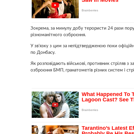
Зокрема, за минулу добу терористи 24 рази пор
різноманітного озброєння.
У зв’язку з цим за непідтвердженою поки офіці
по Донбасу.
Як розповідають військові, противник стріляв з 
озброєння БМП, гранатометів різних систем і стр