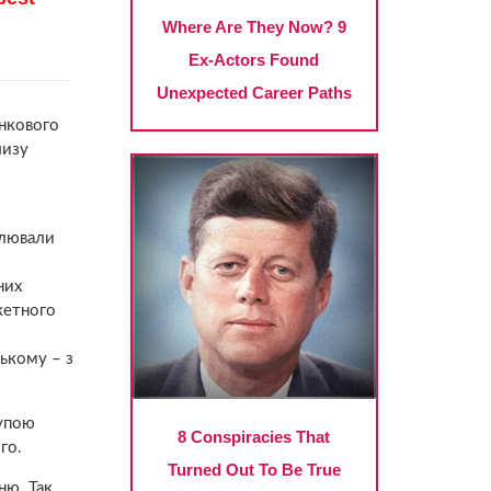
анкового
лизу
ілювали
них
кетного
ському – з
рупою
го.
ю. Так,