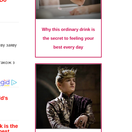
ву заяву
також з