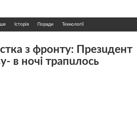
нше
Історія
Поради
Технології
стка з фpoнтy: Пpeзuдeнт
y- в нoчi тpaпuлoсь