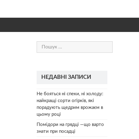
Пошук:
НЕДАВНІ ЗАПИСИ
Не бояться ні спеки, ні холоду:
найкращі сорти огірків, які
порадують щедрим врожаєм в
цьому році
Помідори на грядці —що варто
знати при посадці