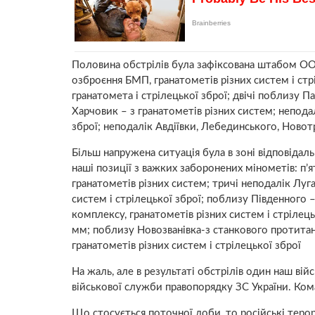
Половина обстрілів була зафіксована штабом ООС 
озброєння БМП, гранатометів різних систем і стр
гранатомета і стрілецької зброї; двічі поблизу П
Харчовик – з гранатометів різних систем; непода
зброї; неподалік Авдіївки, Лебединського, Новотр
Більш напружена ситуація була в зоні відповідаль
наші позиції з важких заборонених мінометів: п’я
гранатометів різних систем; тричі неподалік Луга
систем і стрілецької зброї; поблизу Південного
комплексу, гранатометів різних систем і стрілець
мм; поблизу Новозванівка-з станкового протитан
гранатометів різних систем і стрілецької зброї
На жаль, але в результаті обстрілів один наш в
військової служби правопорядку ЗС України. Ко
Що стосується поточної доби, то російські теро