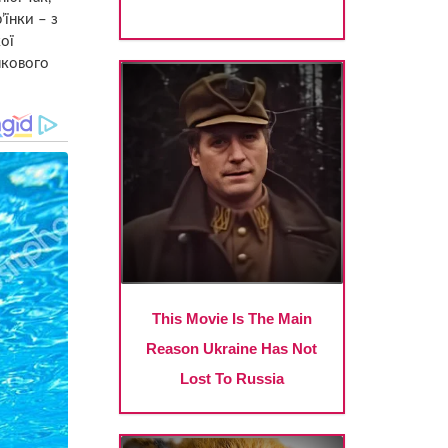
’їнки – з
ої
нкового