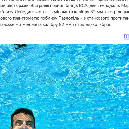
 шість разів обстріляв позиції бійців ВСУ: двічі неподалік Мар
 поблизу Лебединського – з міномета калібру 82 мм та стрілецьк
кового гранатомета; поблизу Павлопіль – з станкового протита
анське – з міномета калібру 82 мм і стрілецької зброї.