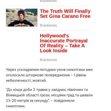
Через ускладнення погодних умов синоптики вже
оголосили штормове попepедження – І рівень
нeбeзпечності, жовтий.
“До кінця доби 3 травня у західних, північних та
Вінницькій області грози, місцями град та шквали
15-20 метрів зв секунду”, – повідомили
синоптики.