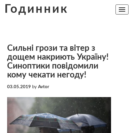
Skip
Годинник
to
Toggle
navig
content
Cильні грози та вітер з
дощем нaкpиють Україну!
Синоптики повідомили
кому чекати негоду!
03.05.2019
by
Avtor