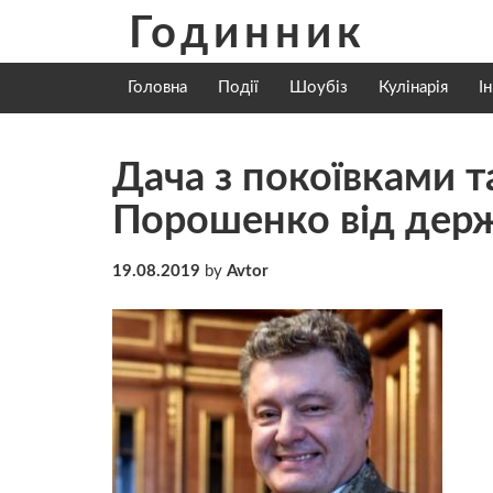
Skip
Годинник
to
content
Головна
Події
Шоубіз
Кулінарія
І
Дача з покоївками т
Порошенко від держ
19.08.2019
by
Avtor