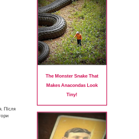
. Після
тори