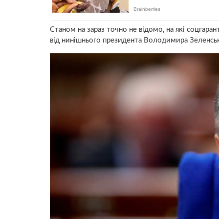
Станом на зараз точно не відомо, на які соцгар
від нинішнього президента Володимира Зеленсь