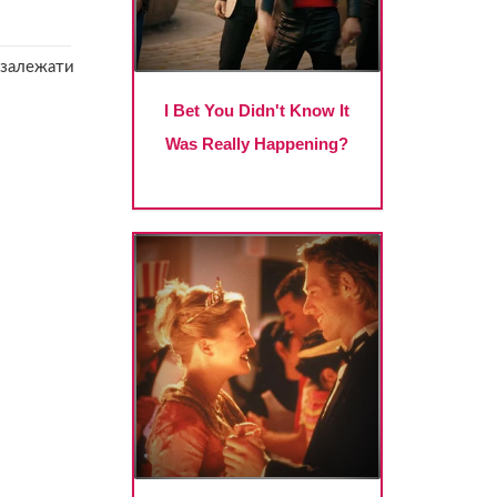
е залежати