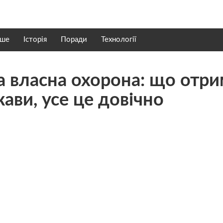
нше
Історія
Поради
Технології
а власна охорона: що отр
ави, усе це довічно