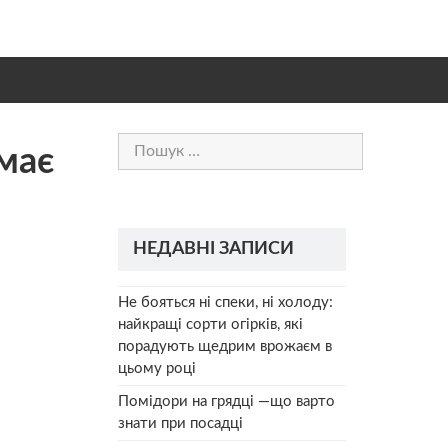
Пошук:
имає
НЕДАВНІ ЗАПИСИ
Не бояться ні спеки, ні холоду:
найкращі сорти огірків, які
порадують щедрим врожаєм в
цьому році
Помідори на грядці —що варто
знати при посадці