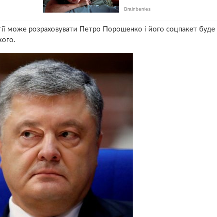
антії може розраховувати Петро Порошенко і його соцпакет буд
кого.