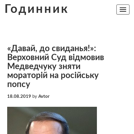
Skip
Годинник
to
Toggle
navig
content
«Давай, до свиданья!»:
Верховний Суд відмовив
Медведчуку зняти
мораторій на російську
попсу
18.08.2019
by
Avtor