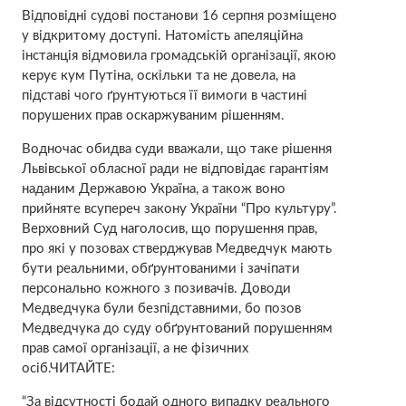
Відповідні судові постанови 16 серпня розміщено
у відкритому доступі. Натомість апеляційна
інстанція відмовила громадській організації, якою
керує кум Путіна, оскільки та не довела, на
підставі чого ґрунтуються її вимоги в частині
порушених прав оскаржуваним рішенням.
Водночас обидва суди вважали, що таке рішення
Львівської обласної ради не відповідає гарантіям
наданим Державою Україна, а також воно
прийняте всупереч закону України “Про культуру”.
Верховний Суд наголосив, що порушення прав,
про які у позовах стверджував Медведчук мають
бути реальними, обґрунтованими і зачіпати
персонально кожного з позивачів. Доводи
Медведчука були безпідставними, бо позов
Медведчука до суду обґрунтований порушенням
прав самої організації, а не фізичних
осіб.ЧИТАЙТЕ:
“За відсутності бодай одного випадку реального