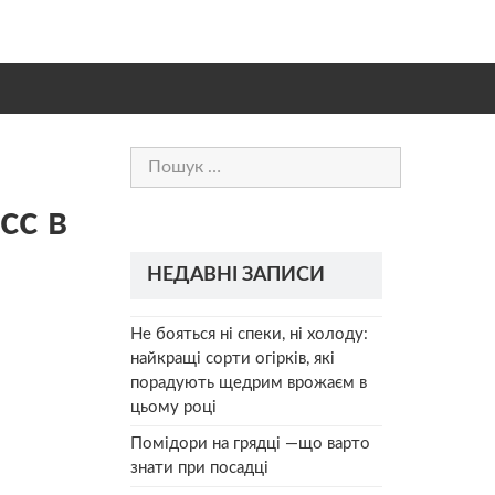
Пошук:
сс в
НЕДАВНІ ЗАПИСИ
Не бояться ні спеки, ні холоду:
найкращі сорти огірків, які
порадують щедрим врожаєм в
цьому році
Помідори на грядці —що варто
знати при посадці