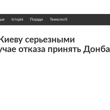
нше
Історія
Поради
Технології
Киеву серьезными
чае отказа принять Донба