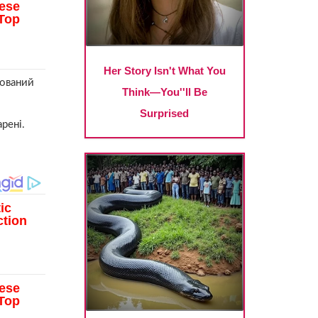
мований
рені.