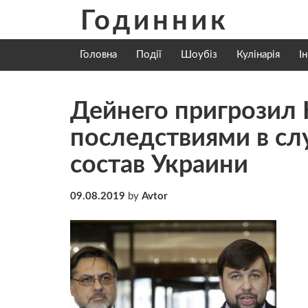
Skip
Годинник
to
content
Головна
Події
Шоубіз
Кулінарія
І
Дейнего пригрозил 
последствиями в слу
состав Украини
09.08.2019
by
Avtor