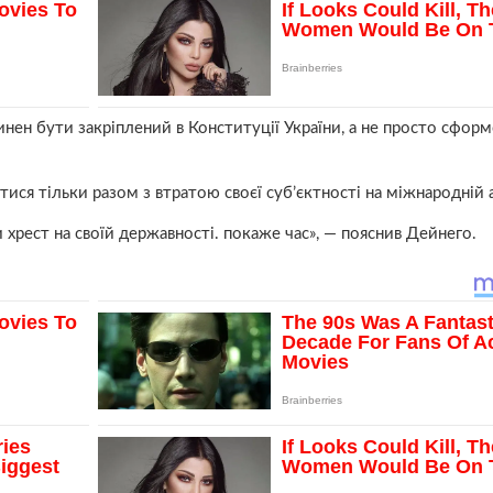
инен бути закріплений в Конституції України, а не просто сфор
тися тільки разом з втратою своєї суб’єктності на міжнародній а
и хрест на своїй державності. покаже час», — пояснив Дейнего.