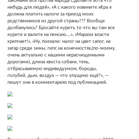
законами Все против народа Сделайте хоть что
нибудь для людей», «А с какого извините х€ра я
должна платить налоги за приезд моих
родственников из другой страны??? Вообще
долбанулись? Бросайте курить то что вы там все
курите и валите на пенсию….», «Маразм власти
крепчает!», «Ну, поехали: налог на цвет сапог, на
загар среди зимы, гипс на конечностях,(по-моему,
очень актуально с нашими нерасчищенными
дорогами), длина хвоста собаки, тень,
отбрасываемую индивидуумом, бороды,
голубей, дым, воздух — что упущено ещё?», —
пишут они в комментариях под публикацией.