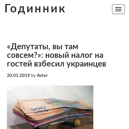
Skip
Годинник
to
Toggle
navig
content
«Депутаты, вы там
совсем?»: новый налог на
гостей взбесил украинцев
20.01.2019
by
Avtor