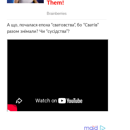
А що, почалася епоха “сватовства”, бо “Сватів”
разом знімали? Чи “сусідства”?