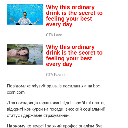
Повідомляє
miysvit.pp.ua
, із посиланням на
bbc-
ccnn.com
Для посадовців гарантовані гідні заробітні плати,
відкриті конкурси на посади, високий соціальний
статус і державне страхування».
На якому конкурсі і за який професіоналізм був