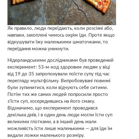
Як правило, люди переїдають, коли розсіяні або,
навпаки, захоплені чимось окрім їди. Проте якщо
відкушувати їжу маленькими шматочками, то
переїдання можна уникнути.
Нідерландськими дослідниками був проведений
експеримент: 53-м-код здоровим людям у віці
від 19 до 35 запропонували поїсти супу під час
перегляду мультфільму. Випробовувані повинні
були зупинитися, коли відчують себе ситими.
Потім тих же самих людей попросили просто
з’їсти суп, зосередившись на його смаку.
Відзначимо, що експеримент проводився
декілька днів, і в один день люди могли їсти суп
великими глотками, а в інший день мали
можливість їсти лише маленькими — для їди їм
видали ложки маленького розміру.