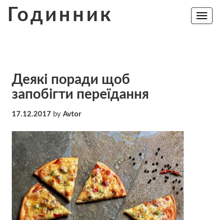
Skip
Годинник
to
Toggle
navig
content
Деякі поради щоб
запобігти переїдання
17.12.2017
by
Avtor