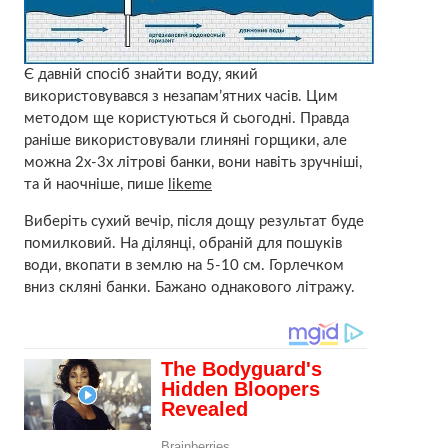
Є давній спосіб знайти воду, який
використовувався з незапам’ятних часів. Цим
методом ще користуються й сьогодні. Правда
раніше використовували глиняні горщики, але
можна 2х-3х літрові банки, вони навіть зручніші,
та й наочніше, пише
likeme
Виберіть сухий вечір, після дощу результат буде
помилковий. На ділянці, обраній для пошуків
води, вкопати в землю на 5-10 см. Горлечком
вниз скляні банки. Бажано однакового літражу.