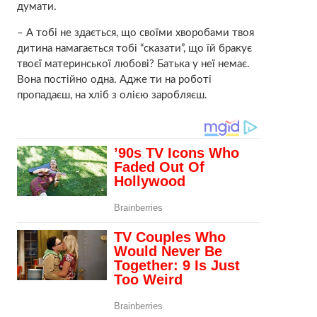
думати.
– А тобі не здається, що своїми хворобами твоя
дитина намагається тобі “сказати”, що їй бракує
твоєї материнської любові? Батька у неї немає.
Вона постійно одна. Адже ти на роботі
пропадаєш, на хліб з олією заробляєш.