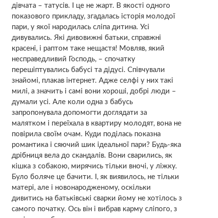
дівчата – татусів. І це не жарт. В якості одного
показового прикладу, згадалась історія молодої
пари, у якої народилась сліпа дитина. Усі
дивувались. Які дивовижні батьки, справжні
красені, і раптом таке нещастя! Мовляв, який
несправедливий Господь, – спочатку
перешіптувались бабусі та дідусі. Співчували
знайомі, плакав інтернет. Адже селфі у них такі
милі, а значить і самі вони хороші, добрі люди –
думали усі. Але коли одна з бабусь
запропонувала допомогти доглядати за
малятком і переїхала в квартиру молодят, вона не
повірила своїм очам. Куди поділась показна
романтика і сяючий шик ідеальної пари? Будь-яка
дрібниця вела до скандалів. Вони сварились, як
кішка з собакою, мирячись тільки вночі, у ліжку.
Було боляче це бачити. І, як виявилось, не тільки
матері, але і новонародженому, оскільки
дивитись на батьківські сварки йому не хотілось з
самого початку. Ось він і вибрав карму сліпого, з