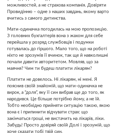
можливостей, а не страхова компанія. Довіряти
Провидінню – одне з наших завдань, якому варто
вчитись з самого дитинства.
Мати-одиначка погодилась на мою пропозицію.
З головних бухгалтерів вона з жахом для себе
перейшла у розряд службовців і подумки
готувалась до гіршого. Мало того, що на роботі
ніхто не зрозумів її вчинок, так ще й навколишні
почали давити авторитетом. Мовляв, що за
маячня? Чим ти будеш платити лікарям?
Платити не довелось. Ні лікарям, ні мені. Я
пояснив своїй знайомій, що мати-одиначка не
вирок, а “доля”, яку її син вибрав ще до того, як
народився. Це більше потрібно йому, а не їй.
Тобто необхідно прийняти ситуацію такою, якою
вона є і припинити відчувати страх: що
закінчаться гроші, не вистачить на лікарів, ліки.
Забудь! Просто довіряй своїй Долі і зрозумій, що
хоче сказати тобі твій син.