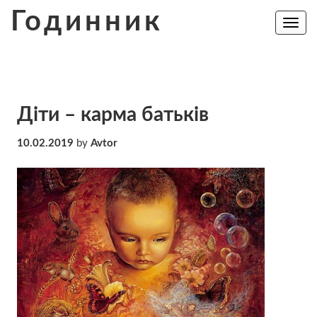
Skip
Годинник
to
Toggle
navig
content
Діти – карма батьків
10.02.2019
by
Avtor