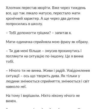
Хлопчик перестав хворіти. Вже через тиждень
все, що так лякало матусю, перестало мати
хронічний характер. А ще через два дитина
попросилась в школу.
– Тобі допомогти грішми? – запитав я.
Мати-одиначка сприйняла мою фразу як образу.
– Ти дав мені більше – змусив прокинутись і
поглянути на ситуацію по-іншому. Це я винна
тобі.
– Нічого ти не винна. Живи і радій. Усвідомлення
ситуації – ось що творить дива. Як тільки у
людини змінюється сприйняття, змінюється і світ
навколо неї.
На тому і вирішили. Ніхто нікому нічого не
винен.