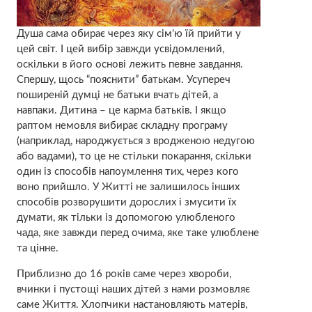
Душа сама обирає через яку сім’ю їй прийти у
цей світ. І цей вибір завжди усвідомлений,
оскільки в його основі лежить певне завдання.
Спершу, щось “пояснити” батькам. Усупереч
поширеній думці не батьки вчать дітей, а
навпаки. Дитина – це карма батьків. І якщо
раптом немовля вибирає складну програму
(наприклад, народжується з вродженою недугою
або вадами), то це не стільки покарання, скільки
один із способів напоумлення тих, через кого
воно прийшло. У Житті не залишилось інших
способів розворушити дорослих і змусити їх
думати, як тільки із допомогою улюбленого
чада, яке завжди перед очима, яке таке улюблене
та цінне.
Приблизно до 16 років саме через хвороби,
вчинки і пустощі наших дітей з нами розмовляє
саме Життя. Хлопчики настановляють матерів,