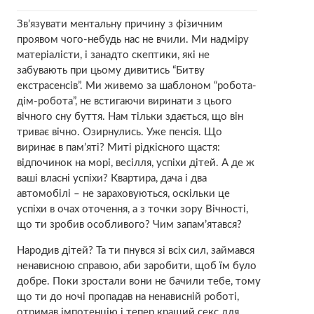
Зв’язувати ментальну причину з фізичним
проявом чого-небудь нас не вчили. Ми надміру
матеріалісти, і занадто скептики, які не
забувають при цьому дивитись “Битву
екстрасенсів”. Ми живемо за шаблоном “робота-
дім-робота”, не встигаючи виринати з цього
вічного сну буття. Нам тільки здається, що він
триває вічно. Озирнулись. Уже пенсія. Що
виринає в пам’яті? Миті рідкісного щастя:
відпочинок на морі, весілля, успіхи дітей. А де ж
ваші власні успіхи? Квартира, дача і два
автомобілі – не зараховуються, оскільки це
успіхи в очах оточення, а з точки зору Вічності,
що ти зробив особливого? Чим запам’ятався?
Народив дітей? Та ти пнувся зі всіх сил, займався
ненависною справою, аби заробити, щоб їм було
добре. Поки зростали вони не бачили тебе, тому
що ти до ночі пропадав на ненависній роботі,
отримав імпотенцію і тепер кращий секс для