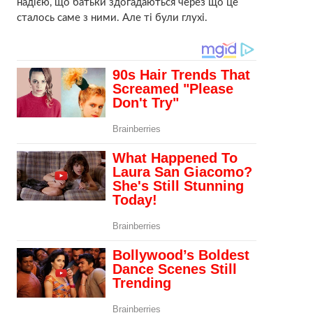
надією, що батьки здогадаються через що це
сталось саме з ними. Але ті були глухі.