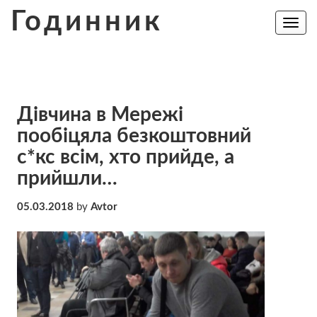
Skip
Годинник
to
Toggle
navig
content
Дівчина в Мережі
пообіцяла безкоштовний
с*кс всім, хто прийде, а
прийшли…
05.03.2018
by
Avtor