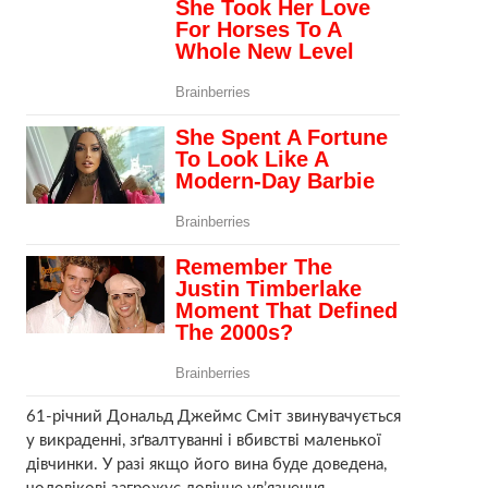
61-річний Дональд Джеймс Сміт звинувачується
у викраденні, зґвалтуванні і вбивстві маленької
дівчинки. У разі якщо його вина буде доведена,