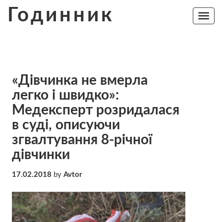
Skip
Годинник
to
Toggle
navig
content
«Дівчинка не вмерла
легко і швидко»:
Медексперт розридалася
в суді, описуючи
згвалтування 8-річної
дівчинки
17.02.2018
by
Avtor