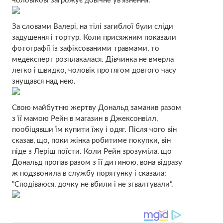
чоловікові загрожує довічне ув’язнення.
За словами Валері, на тілі загиблої були сліди
задушення і тортур. Коли присяжним показали
фотографії із зафіксованими травмами, то
медексперт розплакалася. Дівчинка не вмерла
легко і швидко, чоловік протягом довгого часу
знущався над нею.
Свою майбутню жертву Дональд заманив разом
з її мамою Рейн в магазин в Джексонвілл,
пообіцявши їм купити їжу і одяг. Після чого він
сказав, що, поки жінка робитиме покупки, він
піде з Леріш поїсти. Коли Рейн зрозуміла, що
Дональд пропав разом з її дитиною, вона відразу
ж подзвонила в службу порятунку і сказала:
“Сподіваюся, дочку не вбили і не згвалтували”.