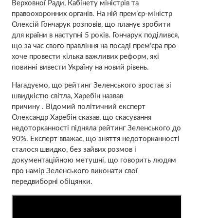
Верховної Ради, Кабінету міністрів та
правоохоронних органів. На ній прем’єр-міністр
Олексій Гончарук розповів, що планує зробити
для країни в наступні 5 років. Гончарук поділився,
що за час свого правління на посаді прем’єра про
хоче провести кілька важливих реформ, які
повинні вивести Україну на новий рівень.
Нагадуємо, що рейтинг Зеленського зростає зі
швидкістю світла, Харебін назвав
причину . Відомий політичний експерт
Олександр Харебін сказав, що скасування
недоторканності підняла рейтинг Зеленського до
90%. Експерт вважає, що зняття недоторканності
сталося швидко, без зайвих розмов і
документаційною метушні, що говорить людям
про намір Зеленського виконати свої
передвиборні обіцянки.