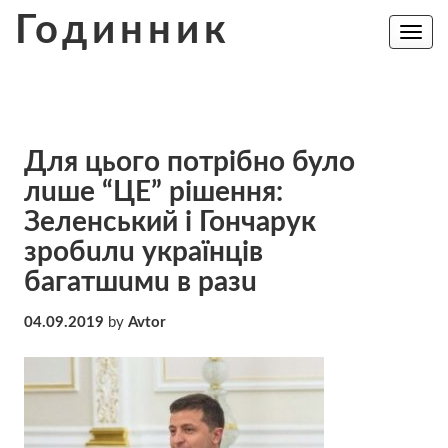
Skip
Годинник
to
Toggle
navig
content
Для цього потрібно було
лuшe “ЦЕ” рішення:
Зеленський і Гончарук
зрoбuлu українців
бaгaтшuмu в рaзu
04.09.2019
by
Avtor