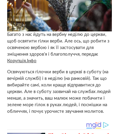
Багато з нас йдуть на вербну неділю до церкви,
щоб освятити гілки верби. Але ось, що робити з
освяченою вербою і як її застосувати для
зміцнення здоров’я і благополуччя, передає
Корупція.Інфо
Освячуються гілочки верби в церкві в суботу (на
вечірній службі) і в неділю (на ранковій). Так що
вибирайте самі, коли краще відправитися до
церкви. Але в суботу зазвичай на службах людей
менше, а значить, ваш малюк може побачити і
зелене море гілок в руках людей, і посмішки на
обличчях, і почує урочисте звучання молитов.