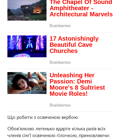
Що робити з освяченою вербою
Обов’язково легенько вдарте кілька разів всіх
членів сім’ї освяченою гілочкою, примовляючи: