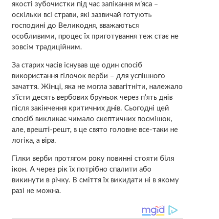
якості зубочистки під час запікання м’яса –
оскільки всі страви, які зазвичай готують
господині до Великодня, вважаються
особливими, процес їх приготування теж стає не
зовсім традиційним.
За старих часів існував ще один спосіб
використання гілочок верби – для успішного
зачаття. Жінці, яка не могла завагітніти, належало
з’їсти десять вербових бруньок через п’ять днів
після закінчення критичних днів. Сьогодні цей
спосіб викликає чимало скептичних посмішок,
але, врешті-решт, в це свято головне все-таки не
логіка, а віра.
Гілки верби протягом року повинні стояти біля
ікон. А через рік їх потрібно спалити або
викинути в річку. В сміття їх викидати ні в якому
разі не можна.