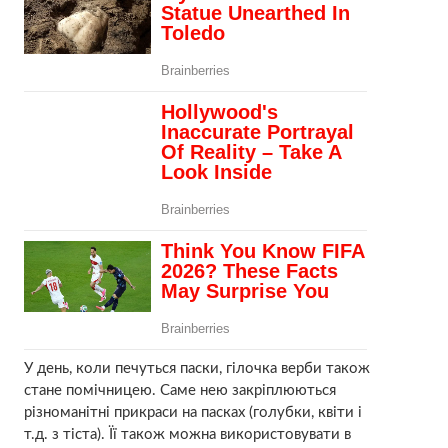
У день, коли печуться паски, гілочка верби також
стане помічницею. Саме нею закріплюються
різноманітні прикраси на пасках (голубки, квіти і
т.д. з тіста). Її також можна використовувати в