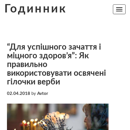
Skip
Годинник
to
Toggle
navig
content
“Для успішного зачаття і
міцного здоров’я”: Як
правильно
використовувати освячені
гілочки верби
02.04.2018
by
Avtor