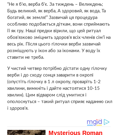
“Не я б’ю, верба б’є. За тиждень – Великдень;
Будь великий, як верба, А здоровий, як вода, Та
богатий, як земля!” Зазвичай ця процедура
особливо подобається діткам, вони сприймають
її як гру. Наші предки вірили, що цей ритуал
обов’язково зміцнить здоров’я всіх членів сім’ї на
весь рік. Після цього гілочки верби зазвичай
розміщують у ікон або за іконами. У воду їх
ставити не треба.
У чистий четвер потрібно дістати одну гілочку
верби і до сходу сонця заварити в окропі
(опустіть гілочку в 1 л окропу, проваріть 1-2
хвилини, вимкніть і дайте настоятися 10-15
хвилин). Цим відваром слід умитися і
ополоснуться – такий ритуал сприяє наданню сил
і здоров’я.