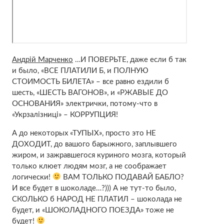
Андрій Марченко
…И ПОВЕРЬТЕ, даже если б так
и было, «ВСЕ ПЛАТИЛИ Б, и ПОЛНУЮ
СТОИМОСТЬ БИЛЕТА» – все равно ездили б
шесть, «ШЕСТЬ ВАГОНОВ», и «РЖАВЫЕ ДО
ОСНОВАНИЯ» электрички, потому-что в
«Укрзалізниці» – КОРРУПЦИЯ!
А до некоторых «ТУПЫХ», просто это НЕ
ДОХОДИТ, до вашого барыжного, заплывшего
жиром, и зажравшегося куриного мозга, который
только клюет людям мозг, а не соображает
логически!
ВАМ ТОЛЬКО ПОДАВАЙ БАБЛО?
И все будет в шоколаде…?))) А не тут-то было,
СКОЛЬКО б НАРОД НЕ ПЛАТИЛ – шоколада не
будет, и «ШОКОЛАДНОГО ПОЕЗДА» тоже не
будет!