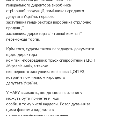
генерального директора виробника
стрілочної продукції, помічника народного
депутата України; першого
заступника гендиректора виробника стрілочної
продукції;
засновника-директора фіктивної компанії-
переможця торгів.
Крім того, суддям також передадуть документи
щодо директора
компанії-посередника; трьох співробітників ЦОП
«Укрзалізниці», а також
екс-першого заступника керівника ЦОП УЗ,
котрий є помічником народного
депутата України.
У НАБУ вважають, що до скоєння злочину
можуть бути причетні й інші
особи, в тому числі нардепи. Розслідування за
цими фактами виділили в
окреме кримінальне провадження.