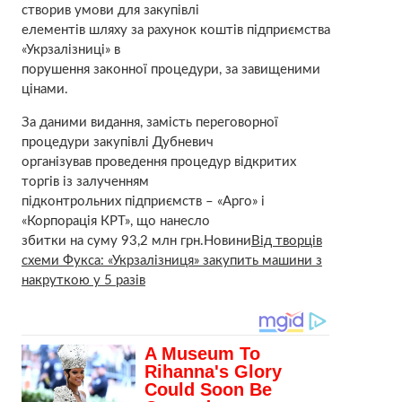
створив умови для закупівлі
елементів шляху за рахунок коштів підприємства
«Укрзалізниці» в
порушення законної процедури, за завищеними
цінами.
За даними видання, замість переговорної
процедури закупівлі Дубневич
організував проведення процедур відкритих
торгів із залученням
підконтрольних підприємств – «Арго» і
«Корпорація КРТ», що нанесло
збитки на суму 93,2 млн грн.Новини
Від творців
схеми Фукса: «Укрзалізниця» закупить машини з
накруткою у 5 разів