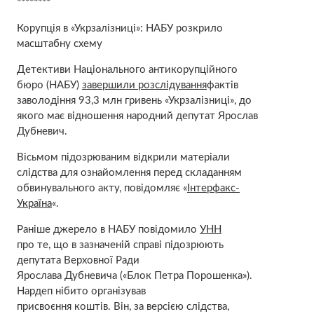
********
Корупція в «Укрзалізниці»: НАБУ розкрило
масштабну схему
Детективи Національного антикорупційного
бюро (НАБУ)
завершили розслідування
фактів
заволодіння 93,3 млн гривень «Укрзалізниці», до
якого має відношення народний депутат Ярослав
Дубневич.
Вісьмом підозрюваним відкрили матеріали
слідства для ознайомлення перед складанням
обвинувального акту, повідомляє «
Інтерфакс-
Україна
«.
Раніше джерело в НАБУ повідомило
УНН
про те, що в зазначеній справі підозрюють
депутата Верховної Ради
Ярослава Дубневича («Блок Петра Порошенка»).
Нардеп нібито організував
присвоєння коштів. Він, за версією слідства,