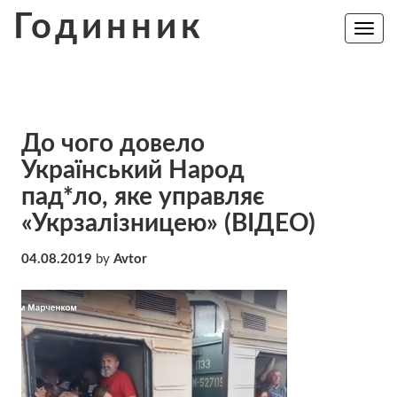
Skip
Годинник
to
Toggle
navig
content
До чого довело
Український Народ
пад*ло, яке управляє
«Укрзалізницею» (ВІДЕО)
04.08.2019
by
Avtor