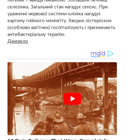
легенях – явища пневмонії. Збільшені печінка,
селезінка. Загальний стан нагадує сепсис. При
ураженні нервової системи клініка нагадує
картину гнійного менінгіту. Хворих лістеріозом
(особливо вагітних) госпіталізують і призначають
антибактеріальну терапію.
Джерело