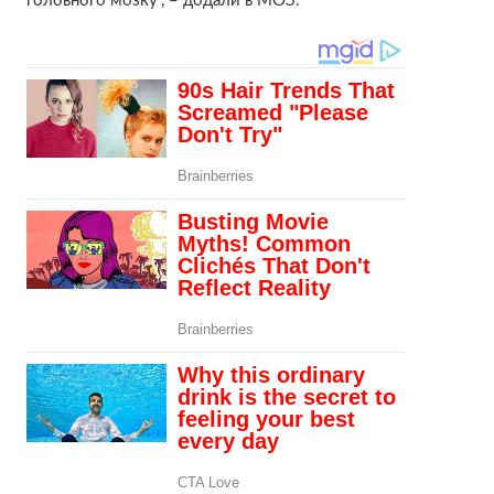
головного мозку”, – додали в МОЗ.