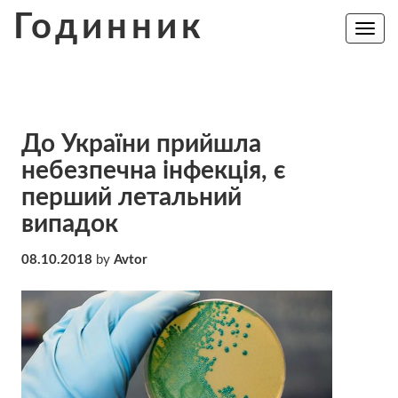
Skip
Годинник
to
Toggle
navig
content
До України прийшла
небезпечна інфекція, є
перший летальний
випадок
08.10.2018
by
Avtor