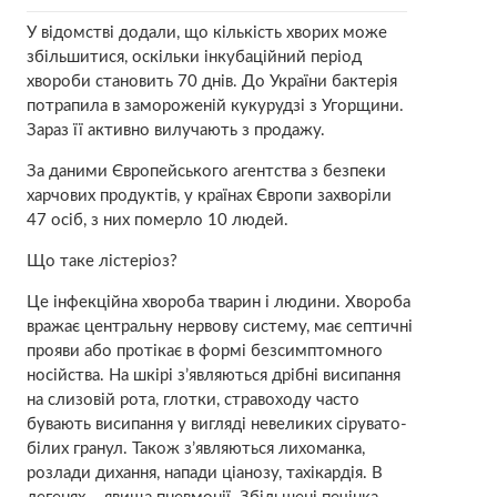
У відомстві додали, що кількість хворих може
збільшитися, оскільки інкубаційний період
хвороби становить 70 днів. До України бактерія
потрапила в замороженій кукурудзі з Угорщини.
Зараз її активно вилучають з продажу.
За даними Європейського агентства з безпеки
харчових продуктів, у країнах Європи захворіли
47 осіб, з них померло 10 людей.
Що таке лістеріоз?
Це інфекційна хвороба тварин і людини. Хвороба
вражає центральну нервову систему, має септичні
прояви або протікає в формі безсимптомного
носійства. На шкірі з’являються дрібні висипання
на слизовій рота, глотки, стравоходу часто
бувають висипання у вигляді невеликих сірувато-
білих гранул. Також з’являються лихоманка,
розлади дихання, напади ціанозу, тахікардія. В