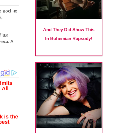
о досі не
є,
Міша
неса. А