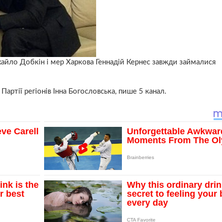
айло Добкін і мер Харкова Геннадій Кернес завжди займалися
Партії регіонів Інна Богословська, пише 5 канал.