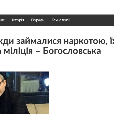
нше
Історія
Поради
Технології
жди займалися наркотою, ї
 міліція – Богословська