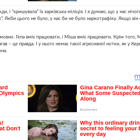
, і “кришувала” їх харківська міліція. І я думаю, що у нас нічог
є”. Якби цього не було, у нас би не було наркотрафіку. Якщо він 
умовно. Гепа вміє працювати, і Міша вміє працювати. Крім того, 
в – це правда. І у нього немає такої агресивної нотки, як у Кер
она.