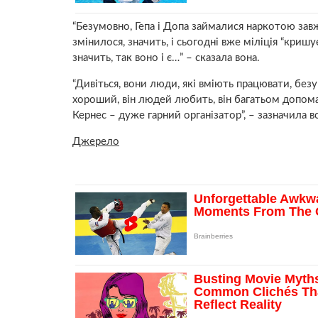
“Безумовно, Гепа і Допа займалися наркотою завжди
змінилося, значить, і сьогодні вже міліція “кришу
значить, так воно і є…” – сказала вона.
“Дивіться, вони люди, які вміють працювати, без
хороший, він людей любить, він багатьом допомага
Кернес – дуже гарний організатор”, – зазначила в
Джерело