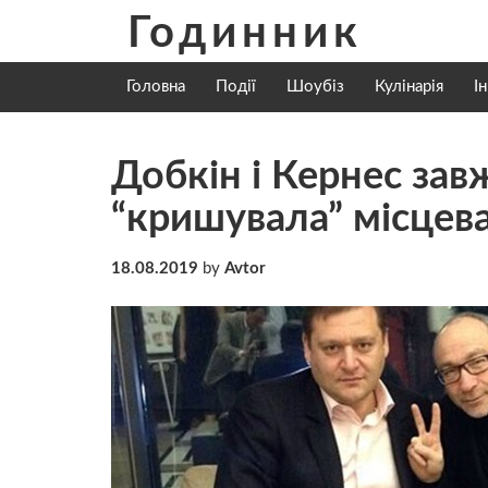
Skip
Годинник
to
content
Головна
Події
Шоубіз
Кулінарія
І
Добкін і Кернес зав
“кришувала” місцева
18.08.2019
by
Avtor