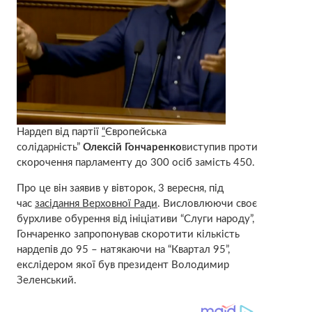
Нардеп від партії
“
Європейська
солідарність”
Олексій Гончаренко
виступив проти
скорочення парламенту до 300 осіб замість 450.
Про це він заявив у вівторок, 3 вересня, під
час
засідання Верховної Ради
. Висловлюючи своє
бурхливе обурення від ініціативи “Слуги народу”,
Гончаренко запропонував скоротити кількість
нардепів до 95 – натякаючи на “Квартал 95”,
екслідером якої був президент Володимир
Зеленський.