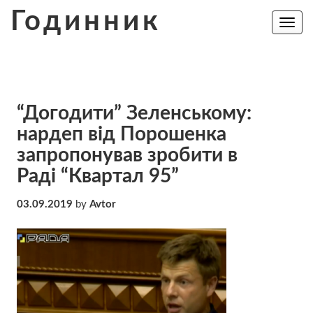
Skip
Годинник
to
Toggle
navig
content
“Догодити” Зеленському:
нардеп від Порошенка
запропонував зробити в
Раді “Квартал 95”
03.09.2019
by
Avtor