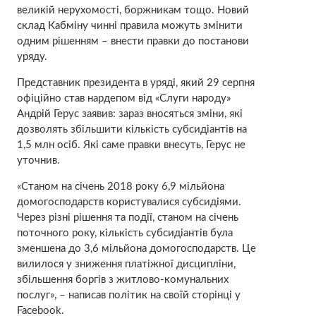
великій нерухомості, боржникам тощо. Новий
склад Кабміну чинні правила можуть змінити
одним рішенням – внести правки до постанови
уряду.
Представник президента в уряді, який 29 серпня
офіційно став нардепом від «Слуги народу»
Андрій Герус заявив: зараз вносяться зміни, які
дозволять збільшити кількість субсидіантів на
1,5 млн осіб. Які саме правки внесуть, Герус не
уточнив.
«Станом на січень 2018 року 6,9 мільйона
домогосподарств користувалися субсидіями.
Через різні рішення та події, станом на січень
поточного року, кількість субсидіантів була
зменшена до 3,6 мільйона домогосподарств. Це
вилилося у зниження платіжної дисципліни,
збільшення боргів з житлово-комунальних
послуг», – написав політик на своїй сторінці у
Facebook.