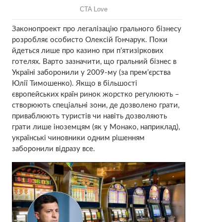
Законопроект про легалізацію грального бізнесу
розробляє особисто Олексій Гончарук. Поки
йдеться лише про казино при п’ятизіркових
готелях. Варто зазначити, що гральний бізнес в
Україні заборонили у 2009-му (за прем’єрства
Юлії Тимошенко). Якщо в більшості
європейських країн ринок жорстко регулюють –
створюють спеціальні зони, де дозволено грати,
приваблюють туристів чи навіть дозволяють
грати лише іноземцям (як у Монако, наприклад),
українські чиновники одним рішенням
заборонили відразу все.