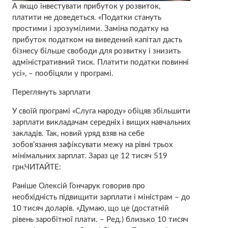
А якщо інвестувати прибуток у розвиток,
платити не доведеться. «Податки стануть
простими і зрозумілими. Заміна податку на
прибуток податком на виведений капітал дасть
бізнесу більше свободи для розвитку і знизить
адміністративний тиск. Платити податки повинні
усі», – пообіцяли у програмі.
Переглянуть зарплати
У своїй програмі «Слуга народу» обіцяв збільшити
зарплати викладачам середніх і вищих навчальних
закладів. Так, новий уряд взяв на себе
зобов’язання зафіксувати межу на рівні трьох
мінімальних зарплат. Зараз це 12 тисяч 519
грн.ЧИТАЙТЕ:
Раніше Олексій Гончарук говорив про
необхідність підвищити зарплати і міністрам – до
10 тисяч доларів. «Думаю, що це (достатній
рівень заробітної плати. – Ред.) близько 10 тисяч