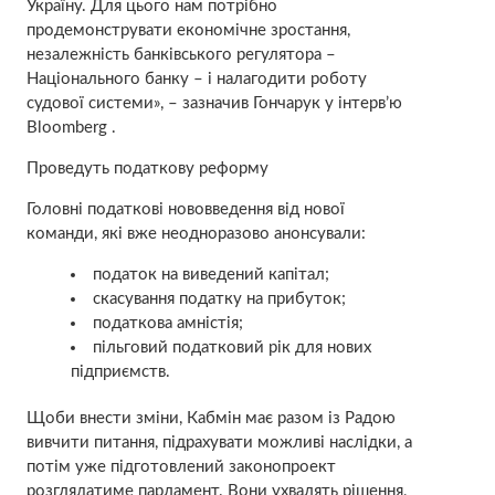
Україну. Для цього нам потрібно
продемонструвати економічне зростання,
незалежність банківського регулятора –
Національного банку – і налагодити роботу
судової системи», – зазначив Гончарук у інтерв’ю
Вloomberg .
Проведуть податкову реформу
Головні податкові нововведення від нової
команди, які вже неодноразово анонсували:
податок на виведений капітал;
скасування податку на прибуток;
податкова амністія;
пільговий податковий рік для нових
підприємств.
Щоби внести зміни, Кабмін має разом із Радою
вивчити питання, підрахувати можливі наслідки, а
потім уже підготовлений законопроект
розглядатиме парламент. Вони ухвалять рішення,