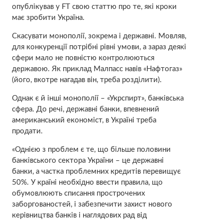
опублікував у FT свою статтю про те, які кроки
має зробити Україна.
Скасувати монополії, зокрема і державні. Мовляв,
для конкуренції потрібні рівні умови, а зараз деякі
сфери мало не повністю контролюються
державою. Як приклад Малпасс навів «Нафтогаз»
(його, вкотре нагадав він, треба розділити).
Однак є й інші монополії – «Укрспирт», банківська
сфера. До речі, державні банки, впевнений
американський економіст, в Україні треба
продати.
«Однією з проблем є те, що більше половини
банківського сектора України – це державні
банки, а частка проблемних кредитів перевищує
50%. У країні необхідно ввести правила, що
обумовлюють списання прострочених
заборгованостей, і забезпечити захист нового
керівництва банків і наглядових рад від