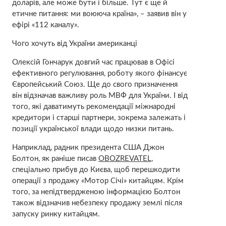
доларів, але може бути і більше. Тут є ще й
етичне питання: ми воююча країна», – заявив він у
ефірі «112 каналу».
Чого хочуть від України американці
Олексій Гончарук довгий час працював в Офісі
ефективного регулювання, роботу якого фінансує
Європейський Союз. Ще до свого призначення
він відзначав важливу роль МВФ для України. І від
того, які даватимуть рекомендації міжнародні
кредитори і старші партнери, зокрема залежать і
позиції української влади щодо низки питань.
Наприклад, радник президента США Джон
Болтон, як раніше писав
OBOZREVATEL
,
спеціально прибув до Києва, щоб перешкодити
операції з продажу «Мотор Січі» китайцям. Крім
того, за непідтвердженою інформацією Болтон
також відзначив небезпеку продажу землі після
запуску ринку китайцям.