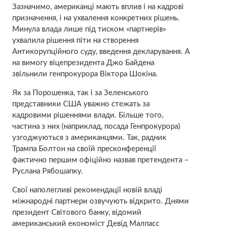
Зазначимо, американці мають вплив і на кадрові
призначення, і на ухвалення конкретних рішень.
Минула влада лише під тиском «партнерів»
ухвалила рішення піти на створення
Антикорупційного суду, введення декларування. А
на вимогу віцепрезидента Джо Байдена
звільнили генпрокурора Віктора Шокіна.
Як за Порошенка, так і за Зеленського
представники США уважно стежать за
кадровими рішеннями влади. Більше того,
частина з них (наприклад, посада Генпрокурора)
узгоджуються з американцями. Так, радник
Трампа Болтон на своїй пресконференції
фактично першим офіційно назвав претендента –
Руслана Рябошапку.
Свої наполегливі рекомендації новій владі
міжнародні партнери озвучують відкрито. Днями
президент Світового банку, відомий
американський економіст Девід Малпасс