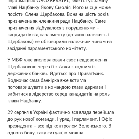
інформацією OBOZREVATEL, вже готує заміну
главі Нацбанку Якову Смолія. Його місце може
посісти Олена Щербакова. Вона на шість років
призначена як членкиня ради Нацбанку. Саме
призначення відбувалося з порушеннями –
кандидатів від парламенту (до яких належить і
Щербакова) не обговорили належним чином на
засіданні парламентського комітету.
У МВФ уже висловлювали своє невдоволення
Щербаковою через її зв’язки з «одним із
державних банків». Йдеться про ПриватБанк.
Водночас сама банкірка вже встигла
потоваришувати з командою глави держави і
вибитися в лідерство серед кандидатів на роль
глави Нацбанку.
29 серпня в Україні фактично вся влада перейшла
до рук нової команди. І уряд, і парламент, і Офіс
президента – все під контролем Зеленського. З
одного боку, таку ситуацію можна