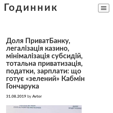
Skip
Годинник
to
Toggle
navig
content
Доля ПриватБанку,
легалізація казино,
мінімалізація субсидій,
тотальна приватизація,
податки, зарплати: що
готує «зелений» Кабмін
Гончарука
31.08.2019
by
Avtor