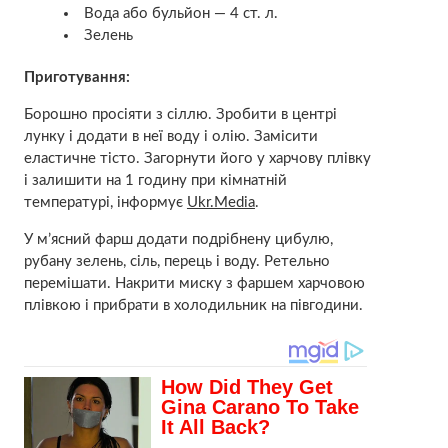
Вода або бульйон — 4 ст. л.
Зелень
Приготування:
Борошно просіяти з сіллю. Зробити в центрі
лунку і додати в неї воду і олію. Замісити
еластичне тісто. Загорнути його у харчову плівку
і залишити на 1 годину при кімнатній
температурі, інформує
Ukr.Media
.
У м’ясний фарш додати подрібнену цибулю,
рубану зелень, сіль, перець і воду. Ретельно
перемішати. Накрити миску з фаршем харчовою
плівкою і прибрати в холодильник на півгодини.