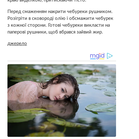
краю виделкою, притискаючи тісто.
Перед смаженням накрити чебуреки рушником.
Розігріти в сковороді олію і обсмажити чебурек
з кожної сторони. Готові чебуреки викласти на
паперові рушники, щоб вбрався зайвий жир.
джерело