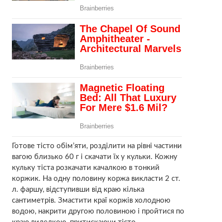
Готове тісто обім’яти, розділити на рівні частини
вагою близько 60 г і скачати їх у кульки. Кожну
кульку тіста розкачати качалкою в тонкий
коржик. На одну половину коржа викласти 2 ст.
л. фаршу, відступивши від краю кілька
сантиметрів. Змастити краї коржів холодною
водою, накрити другою половиною і пройтися по