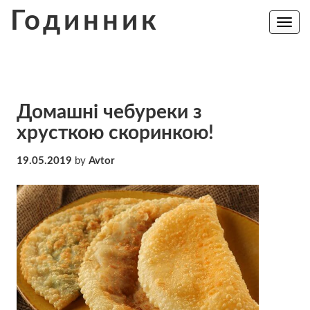
Skip
Годинник
to
Toggle
navig
content
Домашні чебуреки з
хрусткою скоринкою!
19.05.2019
by
Avtor