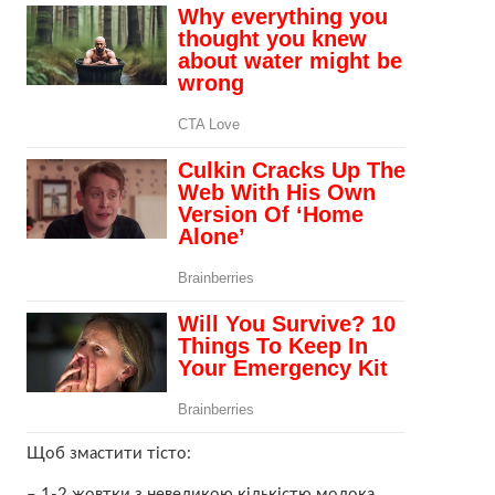
Щоб змастити тісто:
– 1-2 жовтки з невеликою кількістю молока.