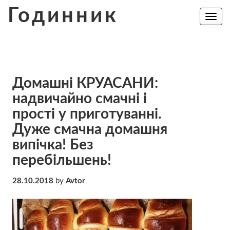
Skip
Годинник
to
Toggle
navig
content
Домашні КРУАСАНИ:
надвичайно смачні і
прості у приготуванні.
Дуже смачна домашня
випічка! Без
перебільшень!
28.10.2018
by
Avtor