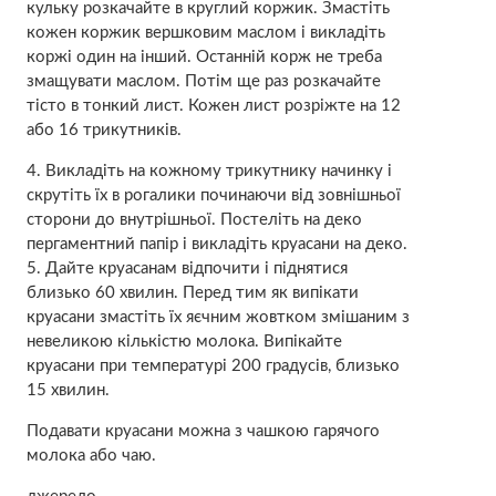
кульку розкачайте в круглий коржик. Змастіть
кожен коржик вершковим маслом і викладіть
коржі один на інший. Останній корж не треба
змащувати маслом. Потім ще раз розкачайте
тісто в тонкий лист. Кожен лист розріжте на 12
або 16 трикутників.
4. Викладіть на кожному трикутнику начинку і
скрутіть їх в рогалики починаючи від зовнішньої
сторони до внутрішньої. Постеліть на деко
пергаментний папір і викладіть круасани на деко.
5. Дайте круасанам відпочити і піднятися
близько 60 хвилин. Перед тим як випікати
круасани змастіть їх яєчним жовтком змішаним з
невеликою кількістю молока. Випікайте
круасани при температурі 200 градусів, близько
15 хвилин.
Подавати круасани можна з чашкою гарячого
молока або чаю.