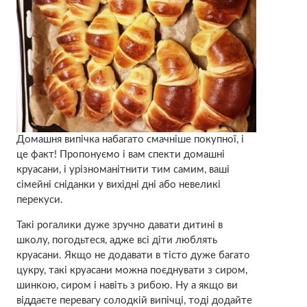
Домашня випічка набагато смачніше покупної, і
це факт! Пропонуємо і вам спекти домашні
круасани, і урізноманітнити тим самим, ваші
сімейні сніданки у вихідні дні або невеликі
перекуси.
Такі рогалики дуже зручно давати дитині в
школу, погодьтеся, адже всі діти люблять
круасани. Якщо не додавати в тісто дуже багато
цукру, такі круасани можна поєднувати з сиром,
шинкою, сиром і навіть з рибою. Ну а якщо ви
віддаєте перевагу солодкій випічці, тоді додайте