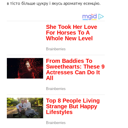
в тісто більше цукру і якусь ароматну есенцію.