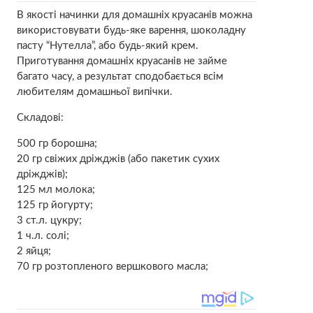
В якості начинки для домашніх круасанів можна
використовувати будь-яке варення, шоколадну
пасту “Нутелла”, або будь-який крем.
Приготування домашніх круасанів не займе
багато часу, а результат сподобається всім
любителям домашньої випічки.
Складові:
500 гр борошна;
20 гр свіжих дріжджів (або пакетик сухих
дріжджів);
125 мл молока;
125 гр йогурту;
3 ст.л. цукру;
1 ч.л. солі;
2 яйця;
70 гр розтопленого вершкового масла;