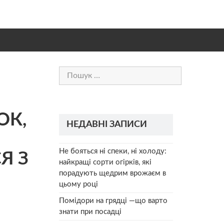
Пошук:
ОК,
НЕДАВНІ ЗАПИСИ
Не бояться ні спеки, ні холоду:
Я З
найкращі сорти огірків, які
порадують щедрим врожаєм в
цьому році
Помідори на грядці —що варто
знати при посадці