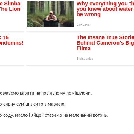
довжуємо варити на повільному помішуючи.
о сирну суміш в сито з марлею.
о соду, масло і яйце і ставимо на маленький вогонь.