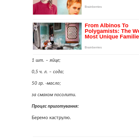
1 шт. – яйце;
0,5 ч. л. – сода;
50 гр. -масло;
за смаком посолити.
Процес приготування:
Беремо каструлю.