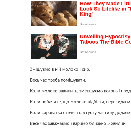
Змішуємо в ній молоко і сир.
Весь час треба помішувати.
Коли молоко закипить, зменшуємо вогонь і про
Коли побачите, що молоко відбігти, перекидаєм
Коли сироватка стече, то в густу частину додаєм
Весь час заважаємо і варимо близько 5 хвилин.